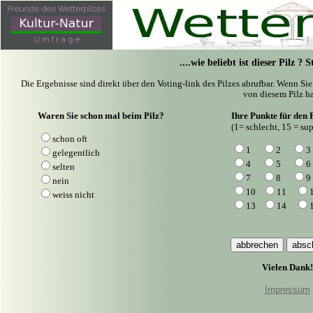
....wie beliebt ist dieser Pilz ?
Die Ergebnisse sind direkt über den Voting-link des Pilzes abrufbar. Wenn Si
von diesem Pilz ha
Waren Sie schon mal beim Pilz?
Ihre Punkte für den P
(1= schlecht, 15 = sup
schon oft
1
2
3
gelegentlich
4
5
6
selten
7
8
9
nein
10
11
weiss nicht
13
14
Vielen Dank!
Impressum