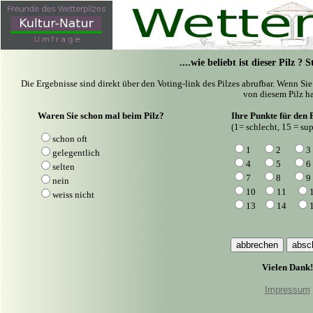
....wie beliebt ist dieser Pilz ?
Die Ergebnisse sind direkt über den Voting-link des Pilzes abrufbar. Wenn Si
von diesem Pilz ha
Waren Sie schon mal beim Pilz?
Ihre Punkte für den P
(1= schlecht, 15 = sup
schon oft
1
2
3
gelegentlich
4
5
6
selten
7
8
9
nein
10
11
weiss nicht
13
14
Vielen Dank!
Impressum