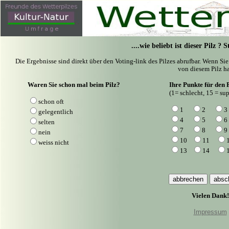
....wie beliebt ist dieser Pilz ?
Die Ergebnisse sind direkt über den Voting-link des Pilzes abrufbar. Wenn Si
von diesem Pilz ha
Waren Sie schon mal beim Pilz?
Ihre Punkte für den P
(1= schlecht, 15 = sup
schon oft
1
2
3
gelegentlich
4
5
6
selten
7
8
9
nein
10
11
weiss nicht
13
14
Vielen Dank!
Impressum