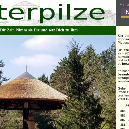
 Dir Zeit. Nimm sie Dir und setz Dich zu Ihm
Seit Ja
imposa
Pilzges
Die
Fre
sich 20
surreal
und sic
zu
ber
Es hat 
bezaub
abwegi
wunder
Gehen 
Pfade 
tauche
voller 
F
884.:
883.:
882.:
881.: