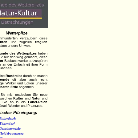
Wetterpilze
hrhunderten verzaubern diese
nten
und zugleich
fragilen
talten unsere Umwelt.
unde des Wetterpilzes
haben
12 auf den Weg gemacht, diese
en
Baukunstwerke aufzuspüren
h an der Einfachheit ihrer Form
auschen
.
eine
Rundreise
durch so manch
ernde
oft aber auch recht
ge
Winkel und Ecken unserer
baren Erde
begonnen.
Sie mit, entdecken Sie neue
zwischen
Kultur
und
Natur
und
n Sie ab in ein
Fabel-Reich
Rätsel, Wunder und Phantasie.
rischer Pilzeingang:
Bullerdeich
Tökendorf
Gehringswalde
Heidebauernweg