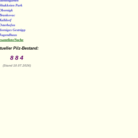
Bienengarten
Shukkeien Park
Obernigk
Brankovac
Kalldorf
Osterhofen
dorniges Gestrüpp
Jugendhaus
samtliste/Suche
tueller Pilz-Bestand:
8 8 4
(Stand 10.07.2026)