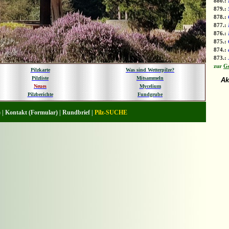
880.:
879.:
878.:
877.:
876.:
875.:
874.:
873.:
zur
Ge
Pilzkarte
Was sind Wetterpilze?
Pilzliste
Mitsammeln
Ak
Neues
Mycelium
Pilzberichte
Fundgrube
 |
Kontakt (Formular) |
Rundbrief |
Pilz-SUCHE