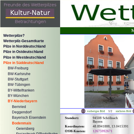
M
Wetterpilze?
Wetterpilz-Gesamtkarte
Pilze in Norddeutschland
Pilze in Ostdeutschland
Pilze in Westdeutschland
Pilze in Süddeutschland
BW-Freiburg
BW-Karlsruhe
BW-Stuttgart
BW-Tübingen
BY-Mittelfranken
BY-München
BY-Niederbayern
Bernried
1/2
vorheriges Bild
nächstes Bild
Deggendorf
Bayerisch Eisenstein
Standort:
94508 Schöllnach
Bayern
Bodenmais
Koordinaten:
48.8941888, 13.0415391
Geiersberg
OSM-Knoten:
12675992671