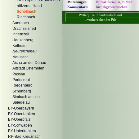
Freizeitpark D'Rodelbahn
Mitteilungen:
Kontaktformular
,
E-Mail
hölzerne Hand
Kommentare:
hier abgeben/ansehen
Schöllnach
Wetterpilze in Süddeutschland
Rinchnach
...vorhergehender Pilz
Auerbach
Drachselsried
Innernzell
Hauzenberg
Kelheim
Neureichenau
Neustadt
Aicha an der Donau
Altstadt Osterhofen
Passau
Perlesreut
Riedenburg
Schönberg
Simbach am Inn
Spiegelau
BY-Oberbayern
BY-Oberfranken
BY-Oberpfalz
BY-Schwaben
BY-Unterfranken
RP-Bad Kreuznach