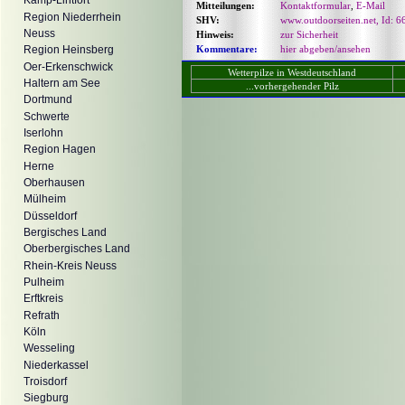
Kamp-Lintfort
Mitteilungen:
Kontaktformular
,
E-Mail
Region Niederrhein
SHV:
www.outdoorseiten.net, Id: 6
Neuss
Hinweis:
zur Sicherheit
Kommentare:
hier abgeben/ansehen
Region Heinsberg
Oer-Erkenschwick
Wetterpilze in Westdeutschland
Haltern am See
...vorhergehender Pilz
Dortmund
Schwerte
Iserlohn
Region Hagen
Herne
Oberhausen
Mülheim
Düsseldorf
Bergisches Land
Oberbergisches Land
Rhein-Kreis Neuss
Pulheim
Erftkreis
Refrath
Köln
Wesseling
Niederkassel
Troisdorf
Siegburg