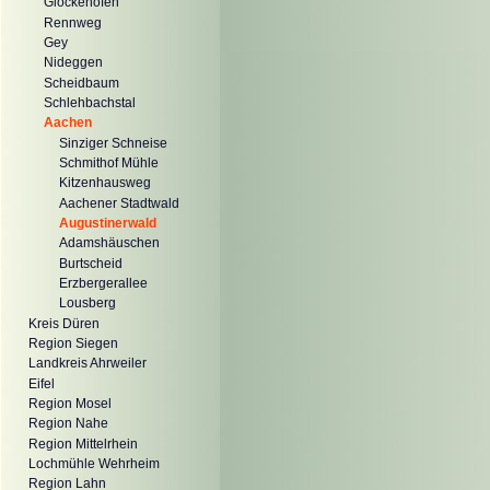
Glockenofen
Rennweg
Gey
Nideggen
Scheidbaum
Schlehbachstal
Aachen
Sinziger Schneise
Schmithof Mühle
Kitzenhausweg
Aachener Stadtwald
Augustinerwald
Adamshäuschen
Burtscheid
Erzbergerallee
Lousberg
Kreis Düren
Region Siegen
Landkreis Ahrweiler
Eifel
Region Mosel
Region Nahe
Region Mittelrhein
Lochmühle Wehrheim
Region Lahn