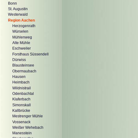
Bonn
St. Augustin
Westerwald
Region Aachen
Herzogenrath
Würselen
Mühlenweg
Alte Mühle
Eschweiler
Forsthaus Süssendell
Dürwiss
Blausteinsee
Obermaubach
Hausen
Heimbach
Wildnistrail
Odenbachtal
Klaferbach
Simonskall
Kallbrücke
Mestrenger Mühle
Vossenack
Weißer Wehebach
Manesstein