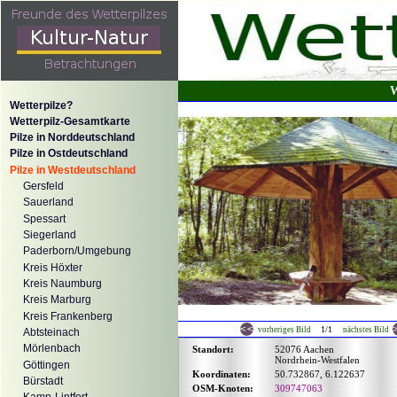
W
Wetterpilze?
Wetterpilz-Gesamtkarte
Pilze in Norddeutschland
Pilze in Ostdeutschland
Pilze in Westdeutschland
Gersfeld
Sauerland
Spessart
Siegerland
Paderborn/Umgebung
Kreis Höxter
Kreis Naumburg
Kreis Marburg
Kreis Frankenberg
1/1
vorheriges Bild
nächstes Bild
Abtsteinach
Mörlenbach
Standort:
52076 Aachen
Nordrhein-Westfalen
Göttingen
Koordinaten:
50.732867, 6.122637
Bürstadt
OSM-Knoten:
309747063