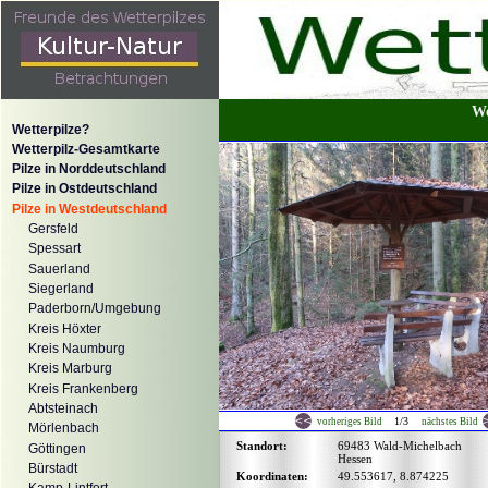
We
Wetterpilze?
Wetterpilz-Gesamtkarte
Pilze in Norddeutschland
Pilze in Ostdeutschland
Pilze in Westdeutschland
Gersfeld
Spessart
Sauerland
Siegerland
Paderborn/Umgebung
Kreis Höxter
Kreis Naumburg
Kreis Marburg
Kreis Frankenberg
Abtsteinach
1/3
vorheriges Bild
nächstes Bild
Mörlenbach
Standort:
69483 Wald-Michelbach
Göttingen
Hessen
Bürstadt
Koordinaten:
49.553617, 8.874225