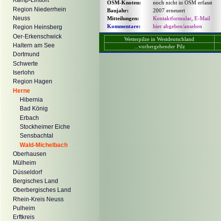
Kamp-Lintfort
OSM-Knoten:
noch nicht in OSM erfasst
Region Niederrhein
Baujahr:
2007 erneuert
Neuss
Mitteilungen:
Kontaktformular
,
E-Mail
Kommentare:
hier abgeben/ansehen
Region Heinsberg
Oer-Erkenschwick
Wetterpilze in Westdeutschland
Haltern am See
...vorhergehender Pilz
Dortmund
Schwerte
Iserlohn
Region Hagen
Herne
Hibernia
Bad König
Erbach
Stockheimer Eiche
Sensbachtal
Wald-Michelbach
Oberhausen
Mülheim
Düsseldorf
Bergisches Land
Oberbergisches Land
Rhein-Kreis Neuss
Pulheim
Erftkreis