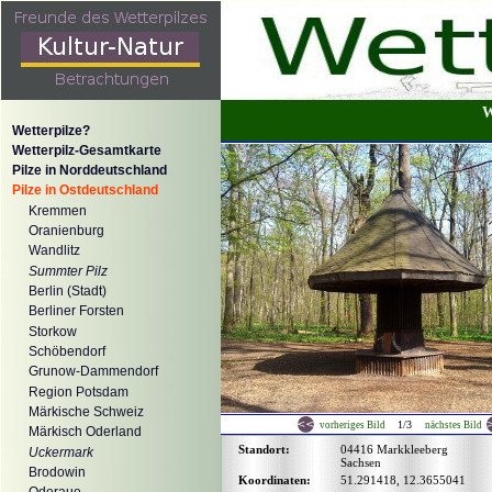
W
Wetterpilze?
Wetterpilz-Gesamtkarte
Pilze in Norddeutschland
Pilze in Ostdeutschland
Kremmen
Oranienburg
Wandlitz
Summter Pilz
Berlin (Stadt)
Berliner Forsten
Storkow
Schöbendorf
Grunow-Dammendorf
Region Potsdam
Märkische Schweiz
1/3
vorheriges Bild
nächstes Bild
Märkisch Oderland
Standort:
04416 Markkleeberg
Uckermark
Sachsen
Brodowin
Koordinaten:
51.291418, 12.3655041