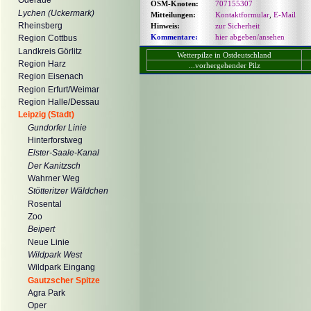
Oderaue
OSM-Knoten:
707155307
Lychen (Uckermark)
Mitteilungen:
Kontaktformular
,
E-Mail
Rheinsberg
Hinweis:
zur Sicherheit
Kommentare:
hier abgeben/ansehen
Region Cottbus
Landkreis Görlitz
Wetterpilze in Ostdeutschland
Region Harz
...vorhergehender Pilz
Region Eisenach
Region Erfurt/Weimar
Region Halle/Dessau
Leipzig (Stadt)
Gundorfer Linie
Hinterforstweg
Elster-Saale-Kanal
Der Kanitzsch
Wahrner Weg
Stötteritzer Wäldchen
Rosental
Zoo
Beipert
Neue Linie
Wildpark West
Wildpark Eingang
Gautzscher Spitze
Agra Park
Oper