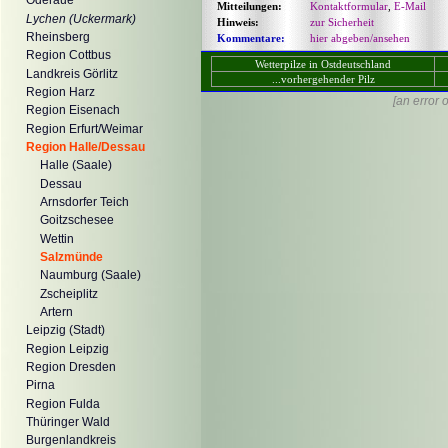
Oderaue
Mitteilungen:
Kontaktformular
,
E-Mail
Lychen (Uckermark)
Hinweis:
zur Sicherheit
Rheinsberg
Kommentare:
hier abgeben/ansehen
Region Cottbus
Wetterpilze in Ostdeutschland
Landkreis Görlitz
...vorhergehender Pilz
Region Harz
[an error 
Region Eisenach
Region Erfurt/Weimar
Region Halle/Dessau
Halle (Saale)
Dessau
Arnsdorfer Teich
Goitzschesee
Wettin
Salzmünde
Naumburg (Saale)
Zscheiplitz
Artern
Leipzig (Stadt)
Region Leipzig
Region Dresden
Pirna
Region Fulda
Thüringer Wald
Burgenlandkreis