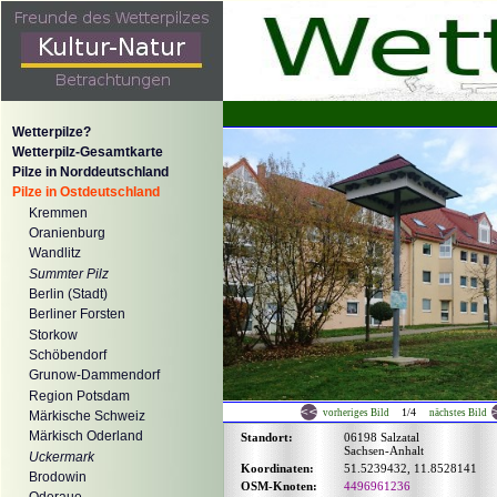
Wetterpilze?
Wetterpilz-Gesamtkarte
Pilze in Norddeutschland
Pilze in Ostdeutschland
Kremmen
Oranienburg
Wandlitz
Summter Pilz
Berlin (Stadt)
Berliner Forsten
Storkow
Schöbendorf
Grunow-Dammendorf
Region Potsdam
1/4
vorheriges Bild
nächstes Bild
Märkische Schweiz
Märkisch Oderland
Standort:
06198 Salzatal
Sachsen-Anhalt
Uckermark
Koordinaten:
51.5239432, 11.8528141
Brodowin
OSM-Knoten:
4496961236