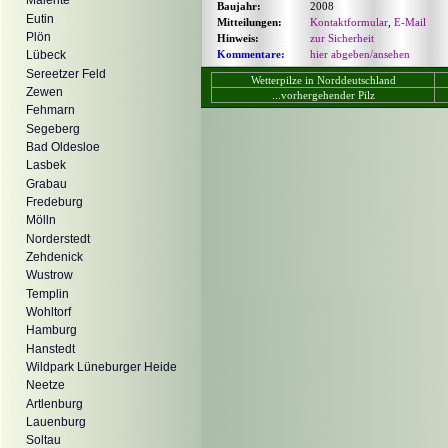
Malente
Baujahr:
2008
Eutin
Mitteilungen:
Kontaktformular
,
E-Mail
Plön
Hinweis:
zur Sicherheit
Kommentare:
hier abgeben/ansehen
Lübeck
Sereetzer Feld
Wetterpilze in Norddeutschland
Zewen
...vorhergehender Pilz
Fehmarn
Segeberg
Bad Oldesloe
Lasbek
Grabau
Fredeburg
Mölln
Norderstedt
Zehdenick
Wustrow
Templin
Wohltorf
Hamburg
Hanstedt
Wildpark Lüneburger Heide
Neetze
Artlenburg
Lauenburg
Soltau