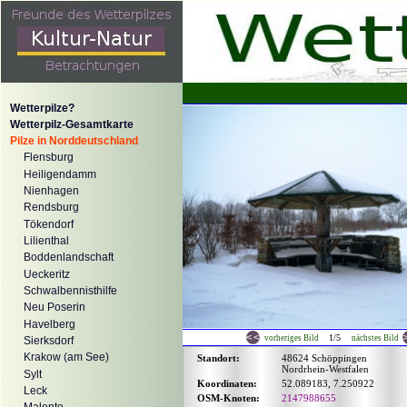
Wetterpilze?
Wetterpilz-Gesamtkarte
Pilze in Norddeutschland
Flensburg
Heiligendamm
Nienhagen
Rendsburg
Tökendorf
Lilienthal
Boddenlandschaft
Ueckeritz
Schwalbennisthilfe
Neu Poserin
Havelberg
1/5
vorheriges Bild
nächstes Bild
Sierksdorf
Krakow (am See)
Standort:
48624 Schöppingen
Nordrhein-Westfalen
Sylt
Koordinaten:
52.089183, 7.250922
Leck
OSM-Knoten:
2147988655