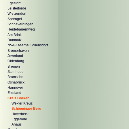
Egestorf
Leisterförde
Wietzendorf
Sprengel
Schneverdingen
Heidebauernweg
Am Brink
Damnatz
NVA-Kaserne Gollensdorf
Bremerhaven
Jeverland
Oldenburg
Bremen
Steinhude
Bramsche
Osnabrück
Hannover
Emsland
Kreis Borken
Wexter Kreuz
Schöppinger Berg
Haverbeck
Eggerode
Ahaus