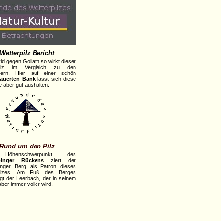
Wetterpilz Bericht
id gegen Goliath so wirkt dieser
pilz im Vergleich zu den
dern. Hier auf einer schön
auerten Bank
lässt sich diese
e aber gut aushalten.
Rund um den Pilz
Höhenschwerpunkt des
pinger Rückens
ziert der
inger Berg als Patron dieses
pilzes. Am Fuß des Berges
ngt der Leerbach, der in seinem
aber immer voller wird.