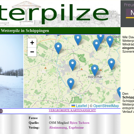
Wetterpilz in Schöppingen
Wie Dav
+
Wetter
Windrä
eingem
−
Szeneri
Den 
Schöp
Schöpp
Wetter
Leaflet
|
©
OpenStreetMap
entspri
VERGRÖßERTE KARTENANSICHT!
Verlauf 
Fotos:
5
Quelle:
OSM Mitglied
Björn Tschorn
Voting:
Abstimmung
,
Ergebnisse