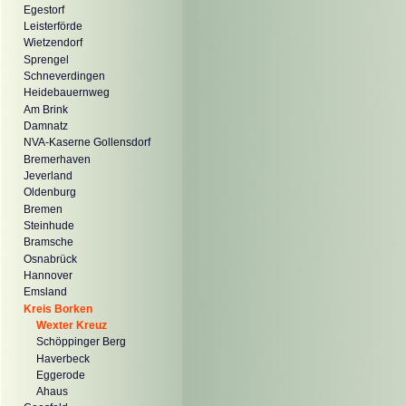
Egestorf
Leisterförde
Wietzendorf
Sprengel
Schneverdingen
Heidebauernweg
Am Brink
Damnatz
NVA-Kaserne Gollensdorf
Bremerhaven
Jeverland
Oldenburg
Bremen
Steinhude
Bramsche
Osnabrück
Hannover
Emsland
Kreis Borken
Wexter Kreuz
Schöppinger Berg
Haverbeck
Eggerode
Ahaus