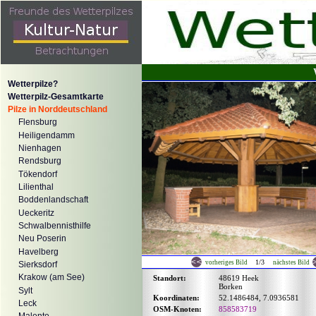
Wetterpilze?
Wetterpilz-Gesamtkarte
Pilze in Norddeutschland
Flensburg
Heiligendamm
Nienhagen
Rendsburg
Tökendorf
Lilienthal
Boddenlandschaft
Ueckeritz
Schwalbennisthilfe
Neu Poserin
Havelberg
1/3
vorheriges Bild
nächstes Bild
Sierksdorf
Krakow (am See)
Standort:
48619 Heek
Borken
Sylt
Koordinaten:
52.1486484, 7.0936581
Leck
OSM-Knoten:
858583719