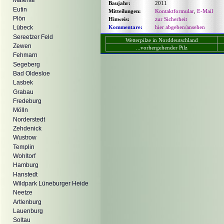
Malente
Baujahr:
2011
Eutin
Mitteilungen:
Kontaktformular
,
E-Mail
Plön
Hinweis:
zur Sicherheit
Kommentare:
hier abgeben/ansehen
Lübeck
Sereetzer Feld
Wetterpilze in Norddeutschland
Zewen
...vorhergehender Pilz
Fehmarn
Segeberg
Bad Oldesloe
Lasbek
Grabau
Fredeburg
Mölln
Norderstedt
Zehdenick
Wustrow
Templin
Wohltorf
Hamburg
Hanstedt
Wildpark Lüneburger Heide
Neetze
Artlenburg
Lauenburg
Soltau