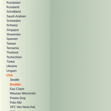
Rumänien
Russland
Schottland
Saudi-Arabien
Schweden
Schweiz
Singapur
Slowenien
Spanien
Taiwan
Tansania
Thailand
Tschechien
Türkei
Ukraine
Ungarn
USA
Seattle
Boulder
Eau Claire
Wausau Wisconsin
Prairie-Dog
Palo Alto
SFC Van Ness Ave