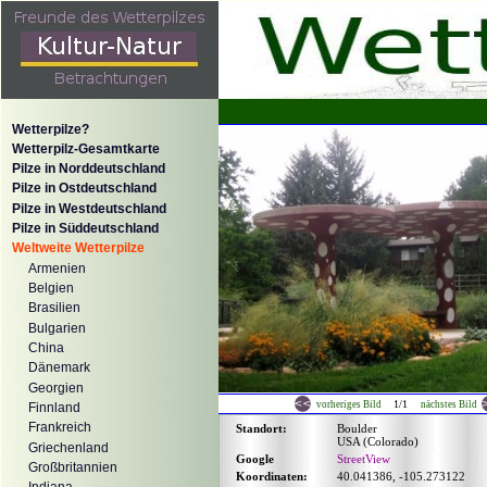
Wetterpilze?
Wetterpilz-Gesamtkarte
Pilze in Norddeutschland
Pilze in Ostdeutschland
Pilze in Westdeutschland
Pilze in Süddeutschland
Weltweite Wetterpilze
Armenien
Belgien
Brasilien
Bulgarien
China
Dänemark
Georgien
1/1
vorheriges Bild
nächstes Bild
Finnland
Frankreich
Standort:
Boulder
USA (Colorado)
Griechenland
Google
StreetView
Großbritannien
Koordinaten:
40.041386, -105.273122