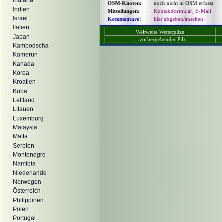
Indiana
OSM-Knoten:
noch nicht in OSM erfasst
Indien
Mitteilungen:
Kontaktformular
,
E-Mail
Israel
Kommentare:
hier abgeben/ansehen
Italien
Weltweite Wetterpilze
Japan
...vorhergehender Pilz
Kambodscha
Kamerun
Kanada
Korea
Kroatien
Kuba
Lettland
Litauen
Luxemburg
Malaysia
Malta
Serbien
Montenegro
Namibia
Niederlande
Norwegen
Österreich
Philippinen
Polen
Portugal