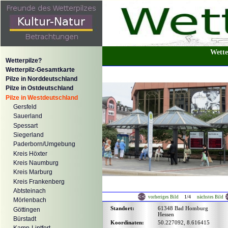
Wette
Wetterpilze?
Wetterpilz-Gesamtkarte
Pilze in Norddeutschland
Pilze in Ostdeutschland
Pilze in Westdeutschland
Gersfeld
Sauerland
Spessart
Siegerland
Paderborn/Umgebung
Kreis Höxter
Kreis Naumburg
Kreis Marburg
Kreis Frankenberg
Abtsteinach
1/4
vorheriges Bild
nächstes Bild
Mörlenbach
Standort:
61348 Bad Homburg
Göttingen
Hessen
Bürstadt
Koordinaten:
50.227092, 8.616415