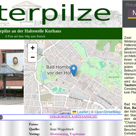
rpilze an der Haltestelle Kurhaus
6 Pize auf dem Weg zum Barock
Zwei s
Wetterpi
Haltest
+
gläser
besitz
−
archit
ihnen i
konstru
jedem
Beleuch
Wartend
stehe
wird d
Tauben
Gestäng
kein Pla
Bad Hom
Kur, B
Leaflet
|
©
OpenStreetMap
der Höhe
der Sta
VERGRÖßERTE KARTENANSICHT!
dort d
"Champ
Fotos:
4
verlei
Quelle:
Anja Wugeditsch
Besche
Gehab
Voting:
Abstimmung
,
Ergebnisse