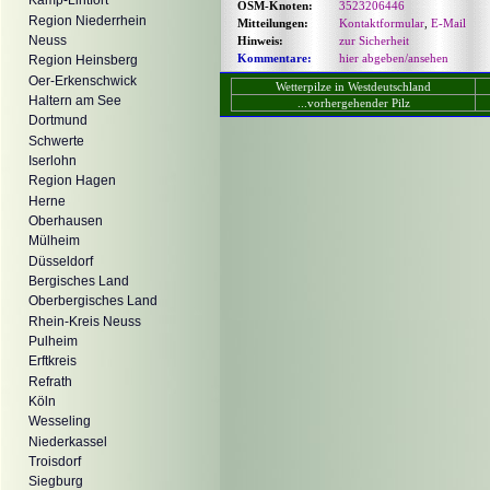
Kamp-Lintfort
OSM-Knoten:
3523206446
Region Niederrhein
Mitteilungen:
Kontaktformular
,
E-Mail
Neuss
Hinweis:
zur Sicherheit
Kommentare:
hier abgeben/ansehen
Region Heinsberg
Oer-Erkenschwick
Wetterpilze in Westdeutschland
Haltern am See
...vorhergehender Pilz
Dortmund
Schwerte
Iserlohn
Region Hagen
Herne
Oberhausen
Mülheim
Düsseldorf
Bergisches Land
Oberbergisches Land
Rhein-Kreis Neuss
Pulheim
Erftkreis
Refrath
Köln
Wesseling
Niederkassel
Troisdorf
Siegburg