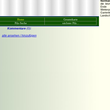
Normali
die let
Ende 
Wetterp
Garten
Landsch
Home
Gesamtkarte
Pilz-Suche
nächster Pilz...
Kommentare
(0)
:
alle ansehen / hinzufügen