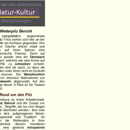
Wetterpilz Bericht
piegelbildlich angeordnete
lz-Trios stehen sich hier an der
elle am Kurhaus gegenüber. Ihre
nen Dächer wirken stabil und
en auf ihren Spitzen eine
ektonische Finesse. Denn auf
st jeweils eine Art
Überdach
iert, welches wie eine Krone auf
 Pilz zu
schweben
scheint.
tet sind sie auch, so dass die
en unter ihnen nicht im Dunkeln
n müssen. Der
Wartekomfort
urch intensive Maßnahmen zur
abwehr
abgerundet. Auf den
e dieser 6 Pilze ist für Tauben
tz.
Rund um den Pilz
burg ist keine Arbeiterstadt.
ad, Barock
und der Zusatz vor
... Begriffe, die nur vom Slogan
dt überboten werden - liest man
ie dick aufgetragenen Worte:
agnerluft und Tradition". So
hen die Wetterpilze in ihrer
idenheit diesem mondänen
e eine gewisse
entspannte