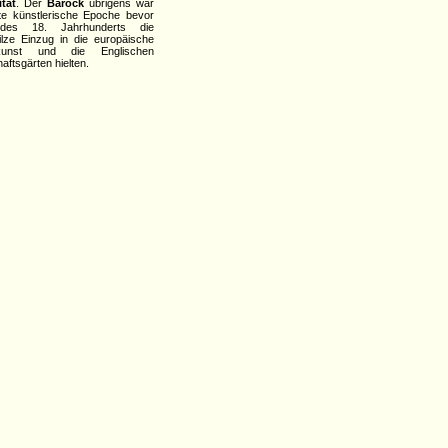
tät
. Der
Barock
übrigens war
zte künstlerische Epoche bevor
des 18. Jahrhunderts die
ilze Einzug in die europäische
kunst und die Englischen
aftsgärten hielten.