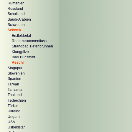
Rumänien
Russland
Schottland
Saudi-Arabien
Schweden
Schweiz
Erstfeldertal
Rheinzusammenfluss
Strandbad Tiefenbrunnen
Klangpilze
Badi Bünzmatt
Aeschi
Singapur
Slowenien
Spanien
Taiwan
Tansania
Thailand
Tschechien
Türkei
Ukraine
Ungarn
USA
Usbekistan