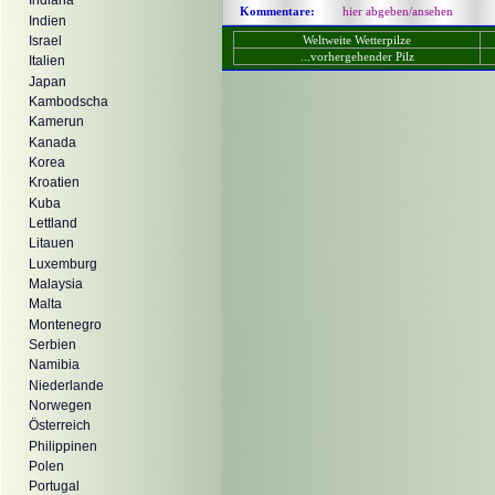
Indiana
Kommentare:
hier abgeben/ansehen
Indien
Weltweite Wetterpilze
Israel
...vorhergehender Pilz
Italien
Japan
Kambodscha
Kamerun
Kanada
Korea
Kroatien
Kuba
Lettland
Litauen
Luxemburg
Malaysia
Malta
Montenegro
Serbien
Namibia
Niederlande
Norwegen
Österreich
Philippinen
Polen
Portugal