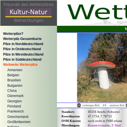
W
Wetterpilze?
Wetterpilz-Gesamtkarte
Pilze in Norddeutschland
Pilze in Ostdeutschland
Pilze in Westdeutschland
Pilze in Süddeutschland
Weltweite Wetterpilze
Armenien
Belgien
Brasilien
Bulgarien
China
Dänemark
Georgien
1/5
vorheriges Bild
nächstes Bild
Finnland
Frankreich
Standort:
45556 Aeschi (Schweiz)
Koordinaten:
47.1754, 7.76753
Griechenland
OSM-Knoten:
noch nicht in OSM erfasst
Großbritannien
Mitteilungen:
Kontaktformular
,
E-Mail