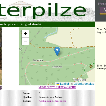
etterpilz am Burghof Aeschi
Eine B
+
folgt s
−
Eine B
Wetterpi
Leaflet
|
©
OpenStreetMap
VERGRÖßERTE KARTENANSICHT!
Fotos:
5
Quellen:
Bekannte von Andrea
Voting:
Abstimmung
,
Ergebnisse