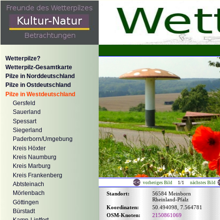
Wetterpilze?
Wetterpilz-Gesamtkarte
Pilze in Norddeutschland
Pilze in Ostdeutschland
Pilze in Westdeutschland
Gersfeld
Sauerland
Spessart
Siegerland
Paderborn/Umgebung
Kreis Höxter
Kreis Naumburg
Kreis Marburg
Kreis Frankenberg
1/1
vorheriges Bild
nächstes Bild
Abtsteinach
Mörlenbach
Standort:
56584 Meinborn
Rheinland-Pfalz
Göttingen
Koordinaten:
50.494098, 7.564781
Bürstadt
OSM-Knoten:
2150861069