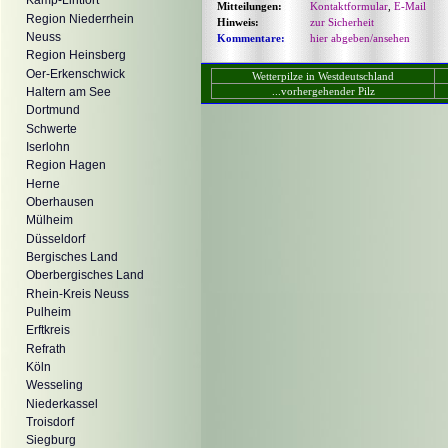
Kamp-Lintfort
Mitteilungen:
Kontaktformular
,
E-Mail
Region Niederrhein
Hinweis:
zur Sicherheit
Neuss
Kommentare:
hier abgeben/ansehen
Region Heinsberg
Oer-Erkenschwick
Wetterpilze in Westdeutschland
...vorhergehender Pilz
Haltern am See
Dortmund
Schwerte
Iserlohn
Region Hagen
Herne
Oberhausen
Mülheim
Düsseldorf
Bergisches Land
Oberbergisches Land
Rhein-Kreis Neuss
Pulheim
Erftkreis
Refrath
Köln
Wesseling
Niederkassel
Troisdorf
Siegburg