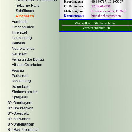
Freizeitpark D'Rodelbahn
Koordinaten:
48.948717, 13.205667
hölzerne Hand
OSM-Knoten:
12866467298
Schöllnach
Mitteilungen:
Kontaktformular
,
E-Mail
Kommentare:
hier abgeben/ansehen
Rinchnach
Auerbach
Wetterpilze in Süddeutschland
Drachselsried
...vorhergehender Pilz
Innernzell
Hauzenberg
Kelheim
Neureichenau
Neustadt
Aicha an der Donau
Altstadt Osterhofen
Passau
Perlesreut
Riedenburg
Schönberg
Simbach am Inn
Spiegelau
BY-Oberbayern
BY-Oberfranken
BY-Oberpfalz
BY-Schwaben
BY-Unterfranken
RP-Bad Kreuznach