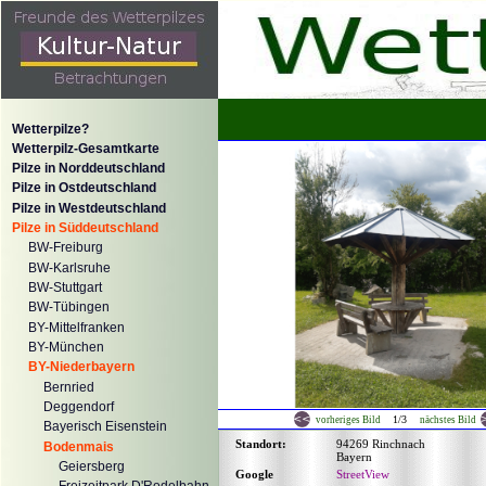
Wetterpilze?
Wetterpilz-Gesamtkarte
Pilze in Norddeutschland
Pilze in Ostdeutschland
Pilze in Westdeutschland
Pilze in Süddeutschland
BW-Freiburg
BW-Karlsruhe
BW-Stuttgart
BW-Tübingen
BY-Mittelfranken
BY-München
BY-Niederbayern
Bernried
Deggendorf
1/3
vorheriges Bild
nächstes Bild
Bayerisch Eisenstein
Standort:
94269 Rinchnach
Bodenmais
Bayern
Geiersberg
Google
StreetView