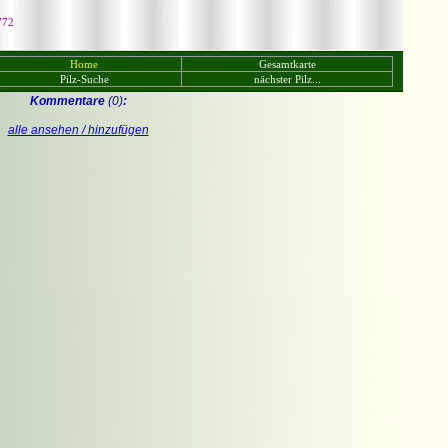
772
Home
Gesamtkarte
Pilz-Suche
nächster Pilz...
Kommentare
(0)
:
alle ansehen / hinzufügen