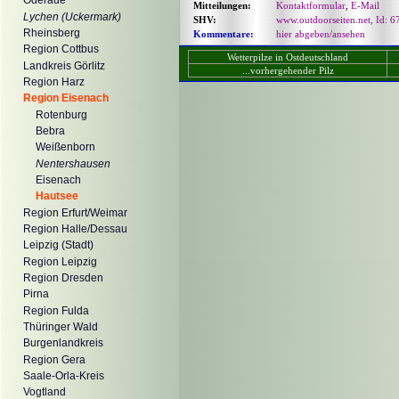
Oderaue
Mitteilungen:
Kontaktformular
,
E-Mail
Lychen (Uckermark)
SHV:
www.outdoorseiten.net, Id: 6
Rheinsberg
Kommentare:
hier abgeben/ansehen
Region Cottbus
Wetterpilze in Ostdeutschland
Landkreis Görlitz
...vorhergehender Pilz
Region Harz
Region Eisenach
Rotenburg
Bebra
Weißenborn
Nentershausen
Eisenach
Hautsee
Region Erfurt/Weimar
Region Halle/Dessau
Leipzig (Stadt)
Region Leipzig
Region Dresden
Pirna
Region Fulda
Thüringer Wald
Burgenlandkreis
Region Gera
Saale-Orla-Kreis
Vogtland