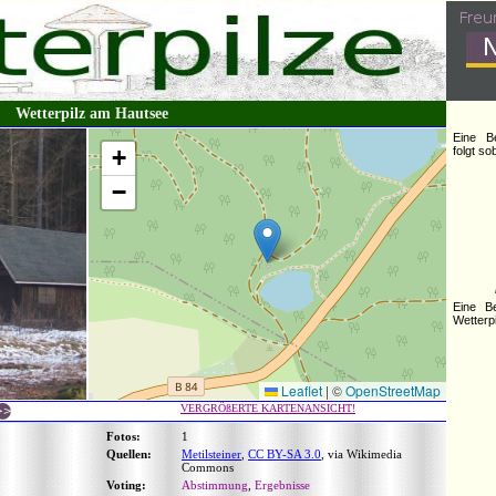
Wetterpilz am Hautsee
Eine B
+
folgt s
−
Eine B
Wetterpi
Leaflet
|
©
OpenStreetMap
VERGRÖßERTE KARTENANSICHT!
Fotos:
1
Quellen:
Metilsteiner
,
CC BY-SA 3.0
, via Wikimedia
Commons
Voting:
Abstimmung
,
Ergebnisse