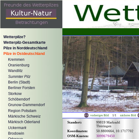
Wetterpilze?
Wetterpilz-Gesamtkarte
Pilze in Norddeutschland
Pilze in Ostdeutschland
Kremmen
Oranienburg
Wandlitz
Summter Pilz
Berlin (Stadt)
Berliner Forsten
Storkow
Schöbendorf
Grunow-Dammendorf
Region Potsdam
1/1
vorheriges Bild
nächstes Bild
Märkische Schweiz
Märkisch Oderland
Standort:
99819 Marksuhl
Thüringen
Uckermark
Koordinaten:
50.8800664, 10.1717702
Brodowin
OSM-Knoten:
3099679450