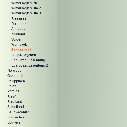
Winterswijk Miste 1
Winterswijk Miste 2
Winterswijk Miste 3
Roermond
Rotterdam
Apeldoorn
Zuidland
Vorden
Warnsveld
Zonnestraal
Buspilz Wijchen
Ede Straat Essenburg 1
Ede Straat Essenburg 2
Norwegen
Österreich
Philippinen
Polen
Portugal
Rumänien
Russland
Schottland
Saudi-Arabien
Schweden
Schweiz