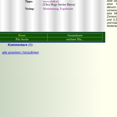
Äste we
Tipps:
www.uhsb.nl
einer 
(Ultra Hoge Sterkte Beton)
diesem 
Voting:
Abstimmung
,
Ergebnisse
verwend
eine M
Zement,
und 0,
und kal
Nederla
Home
Gesamtkarte
Pilz-Suche
nächster Pilz...
Kommentare
(0)
:
alle ansehen / hinzufügen