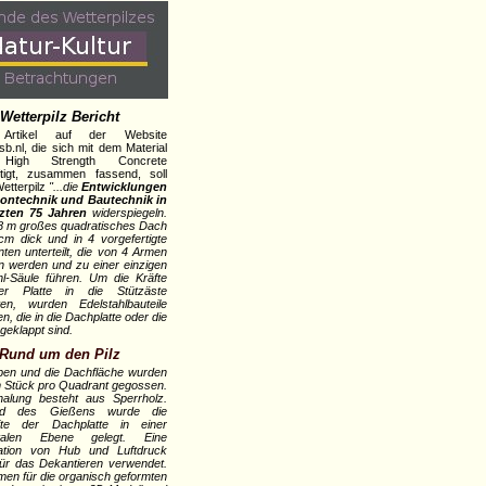
Wetterpilz Bericht
 Artikel auf der Website
b.nl, die sich mit dem Material
 High Strength Concrete
tigt, zusammen fassend, soll
Wetterpilz
"...die
Entwicklungen
tontechnik und Bautechnik in
tzten 75 Jahren
widerspiegeln.
8 m großes quadratisches Dach
 cm dick und in 4 vorgefertigte
ten unterteilt, die von 4 Armen
n werden und zu einer einzigen
hl-Säule führen. Um die Kräfte
r Platte in die Stützäste
iten, wurden Edelstahlbauteile
n, die in die Dachplatte oder die
geklappt sind.
Rund um den Pilz
pen und die Dachfläche wurden
m Stück pro Quadrant gegossen.
alung besteht aus Sperrholz.
nd des Gießens wurde die
ite der Dachplatte in einer
ntalen Ebene gelegt. Eine
ation von Hub und Luftdruck
ür das Dekantieren verwendet.
men für die organisch geformten