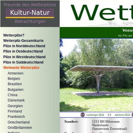
Wette
Wetterpilze?
ein Pilz aus
Wetterpilz-Gesamtkarte
Pilze in Norddeutschland
Pilze in Ostdeutschland
Pilze in Westdeutschland
Pilze in Süddeutschland
Weltweite Wetterpilze
Armenien
Belgien
Brasilien
Bulgarien
China
Dänemark
Georgien
Finnland
1/1
vorheriges Bild
nächstes Bild
Frankreich
Standort:
1213 RH Hilversum
Griechenland
Niederlande
Großbritannien
(Sanatorium Zonnestraal)