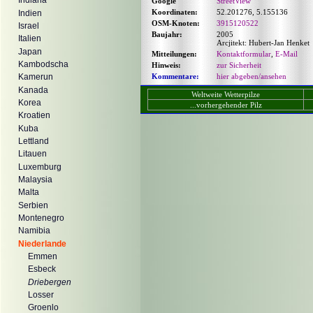
Indiana
Google
StreetView
Koordinaten:
52.201276, 5.155136
Indien
OSM-Knoten:
3915120522
Israel
Baujahr:
2005
Italien
Arcjitekt: Hubert-Jan Henket
Japan
Mitteilungen:
Kontaktformular
,
E-Mail
Kambodscha
Hinweis:
zur Sicherheit
Kommentare:
hier abgeben/ansehen
Kamerun
Kanada
Weltweite Wetterpilze
Korea
...vorhergehender Pilz
Kroatien
Kuba
Lettland
Litauen
Luxemburg
Malaysia
Malta
Serbien
Montenegro
Namibia
Niederlande
Emmen
Esbeck
Driebergen
Losser
Groenlo