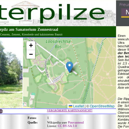
rpilz am Sanatorium Zonnestraal
 Ceracem, Zement, Kieselerde und kalziniertem Bauxit
Einen
www.uhs
Ultra
+
beschäf
dieser 
−
der Be
den le
Sein 8x
ist 2,5
Quadran
getrage
Edelsta
von de
einzule
entworfe
Äste ein
Die Rip
in eine
Leaflet
|
©
OpenStreetMap
Die Sch
Währe
VERGRÖßERTE KARTENANSICHT!
Oberse
horizo
Fotos:
1
Kombin
Quelle:
Wikipedia user
Pimvantend
wurde f
Lizenz:
CC BY-SA 3.0
Die For