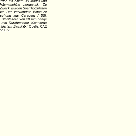
rden mit einem 3D-Modell und
Fräsmaschine hergestellt. Zu
Zweck wurden Sperrholzplatten
et. Der verwendete Beton ist
ischung aus Ceracem / BSI,
 Stahlfasern von 20 mm Länge
3 mm Durchmesser, Kieselerde
ziniertem Bauxit�."
Quelle: CAE
nd B.V.