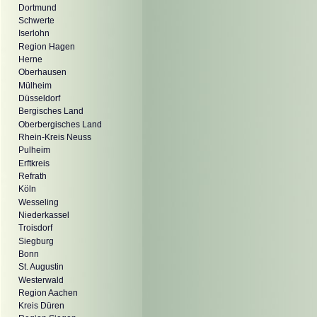
Dortmund
Schwerte
Iserlohn
Region Hagen
Herne
Oberhausen
Mülheim
Düsseldorf
Bergisches Land
Oberbergisches Land
Rhein-Kreis Neuss
Pulheim
Erftkreis
Refrath
Köln
Wesseling
Niederkassel
Troisdorf
Siegburg
Bonn
St. Augustin
Westerwald
Region Aachen
Kreis Düren