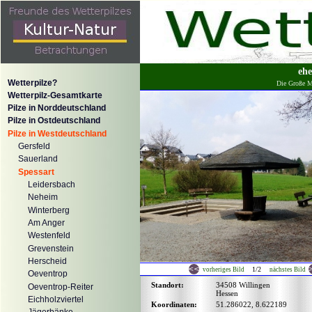
ehe
Wetterpilze?
Die Große M
Wetterpilz-Gesamtkarte
Pilze in Norddeutschland
Pilze in Ostdeutschland
Pilze in Westdeutschland
Gersfeld
Sauerland
Spessart
Leidersbach
Neheim
Winterberg
Am Anger
Westenfeld
Grevenstein
Herscheid
1/2
vorheriges Bild
nächstes Bild
Oeventrop
Standort:
34508 Willingen
Oeventrop-Reiter
Hessen
Eichholzviertel
Koordinaten:
51.286022, 8.622189