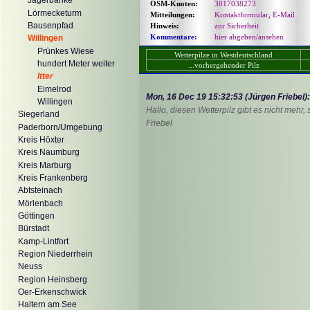
Jägerbänke
OSM-Knoten:
3017038273
Lörmecketurm
Mitteilungen:
Kontaktformular
,
E-Mail
Bausenpfad
Hinweis:
zur Sicherheit
Kommentare:
hier abgeben/ansehen
Willingen
Prünkes Wiese
Wetterpilze in Westdeutschland
hundert Meter weiter
...vorhergehender Pilz
Itter
Eimelrod
Mon, 16 Dec 19 15:32:53 (Jürgen Friebel)
:
Willingen
Hallo, diesen Wetterpilz gibt es nicht mehr
Siegerland
Friebel
Paderborn/Umgebung
Kreis Höxter
Kreis Naumburg
Kreis Marburg
Kreis Frankenberg
Abtsteinach
Mörlenbach
Göttingen
Bürstadt
Kamp-Lintfort
Region Niederrhein
Neuss
Region Heinsberg
Oer-Erkenschwick
Haltern am See