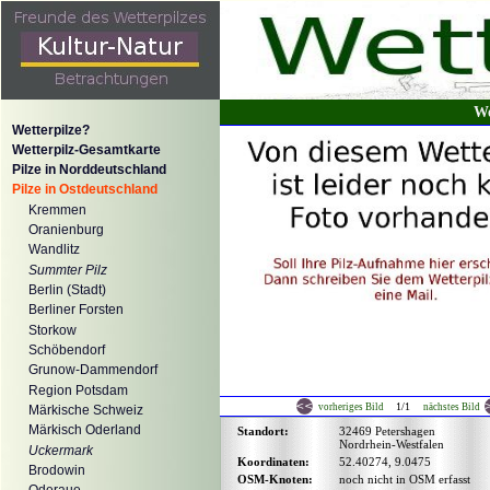
We
Wetterpilze?
Wetterpilz-Gesamtkarte
Pilze in Norddeutschland
Pilze in Ostdeutschland
Kremmen
Oranienburg
Wandlitz
Summter Pilz
Berlin (Stadt)
Berliner Forsten
Storkow
Schöbendorf
Grunow-Dammendorf
Region Potsdam
1/1
vorheriges Bild
nächstes Bild
Märkische Schweiz
Märkisch Oderland
Standort:
32469 Petershagen
Nordrhein-Westfalen
Uckermark
Koordinaten:
52.40274, 9.0475
Brodowin
OSM-Knoten:
noch nicht in OSM erfasst