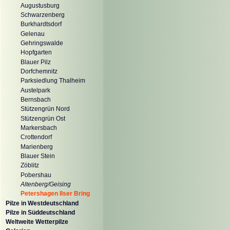
Augustusburg
Schwarzenberg
Burkhardtsdorf
Gelenau
Gehringswalde
Hopfgarten
Blauer Pilz
Dorfchemnitz
Parksiedlung Thalheim
Austelpark
Bernsbach
Stützengrün Nord
Stützengrün Ost
Markersbach
Crottendorf
Marienberg
Blauer Stein
Zöblitz
Pobershau
Altenberg/Geising
Petershagen Ilser Bring
Pilze in Westdeutschland
Pilze in Süddeutschland
Weltweite Wetterpilze