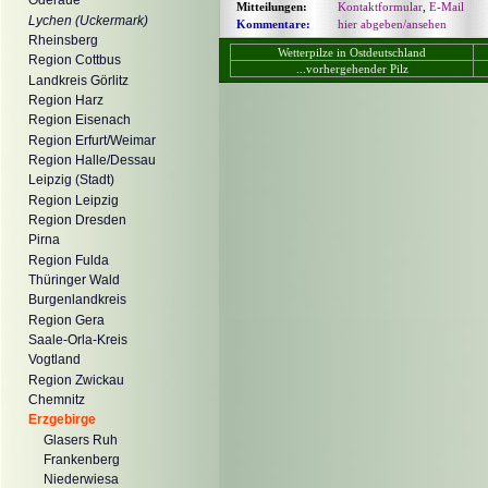
Oderaue
Mitteilungen:
Kontaktformular
,
E-Mail
Lychen (Uckermark)
Kommentare:
hier abgeben/ansehen
Rheinsberg
Wetterpilze in Ostdeutschland
Region Cottbus
...vorhergehender Pilz
Landkreis Görlitz
Region Harz
Region Eisenach
Region Erfurt/Weimar
Region Halle/Dessau
Leipzig (Stadt)
Region Leipzig
Region Dresden
Pirna
Region Fulda
Thüringer Wald
Burgenlandkreis
Region Gera
Saale-Orla-Kreis
Vogtland
Region Zwickau
Chemnitz
Erzgebirge
Glasers Ruh
Frankenberg
Niederwiesa