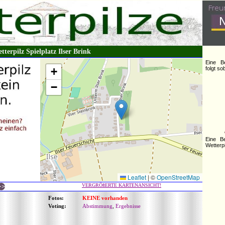
tterpilz Spielplatz Ilser Brink
Eine B
+
folgt s
−
Eine B
Wetterpi
Leaflet
|
©
OpenStreetMap
VERGRÖßERTE KARTENANSICHT!
Fotos:
KEINE vorhanden
Voting:
Abstimmung
,
Ergebnisse