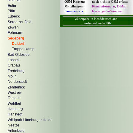
Malente
OSM-Knoten:
noch nicht in OSM erfasst
Eutin
Mitteilungen:
Kontaktformular
,
E-Mail
Plön
Kommentare:
hier abgeben/ansehen
Lübeck
Wetterpilze in Norddeutschland
Sereetzer Feld
...vorhergehender Pilz
Zewen
Fehmarn
Segeberg
Daldorf
Trappenkamp
Bad Oldesloe
Lasbek
Grabau
Fredeburg
Mölln
Norderstedt
Zehdenick
Wustrow
Templin
Wohltorf
Hamburg
Hanstedt
Wildpark Lüneburger Heide
Neetze
Artlenburg