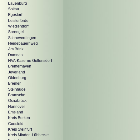
Lauenburg
Soltau
Egestorf
Leisterförde
Wietzendorf
Sprengel
Schneverdingen
Heidebauernweg
Am Brink
Damnatz
NVA-Kaserne Gollensdorf
Bremerhaven
Jeverland
Oldenburg
Bremen
Steinhude
Bramsche
Osnabrück
Hannover
Emsland
Kreis Borken
Coesfeld
Kreis Steinfurt
Kreis Minden-Lübbecke