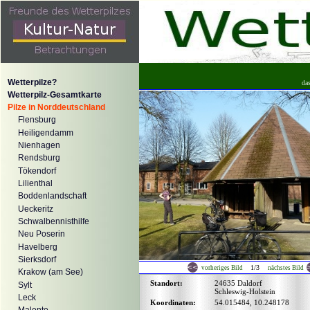
Wetterpilze?
da
Wetterpilz-Gesamtkarte
Pilze in Norddeutschland
Flensburg
Heiligendamm
Nienhagen
Rendsburg
Tökendorf
Lilienthal
Boddenlandschaft
Ueckeritz
Schwalbennisthilfe
Neu Poserin
Havelberg
Sierksdorf
1/3
vorheriges Bild
nächstes Bild
Krakow (am See)
Standort:
24635 Daldorf
Sylt
Schleswig-Holstein
Leck
Koordinaten:
54.015484, 10.248178