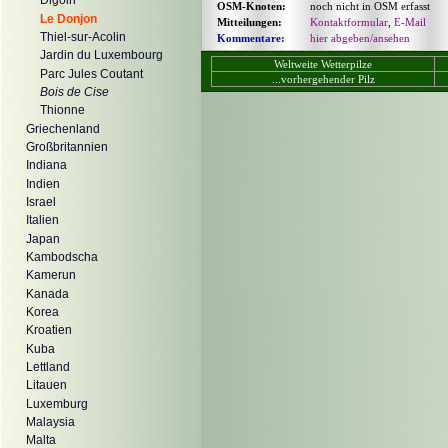
Digoin
OSM-Knoten:
noch nicht in OSM erfasst
Le Donjon
Mitteilungen:
Kontaktformular
,
E-Mail
Thiel-sur-Acolin
Kommentare:
hier abgeben/ansehen
Jardin du Luxembourg
Weltweite Wetterpilze
Parc Jules Coutant
...vorhergehender Pilz
Bois de Cise
Thionne
Griechenland
Großbritannien
Indiana
Indien
Israel
Italien
Japan
Kambodscha
Kamerun
Kanada
Korea
Kroatien
Kuba
Lettland
Litauen
Luxemburg
Malaysia
Malta