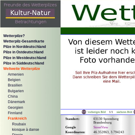
Wetterpilze?
Wetterpilz-Gesamtkarte
Pilze in Norddeutschland
Pilze in Ostdeutschland
Pilze in Westdeutschland
Pilze in Süddeutschland
Weltweite Wetterpilze
Armenien
Belgien
Brasilien
Bulgarien
China
Dänemark
Georgien
1/1
vorheriges Bild
nächstes Bild
Finnland
Frankreich
Standort:
03130 Spremberg
Brandenburg
Roubaix
Google
StreetView
kiosque à danse
Koordinaten:
46.352863, 3.794243