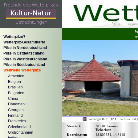
W
Wetterpilze?
hi
Wetterpilz-Gesamtkarte
Pilze in Norddeutschland
Pilze in Ostdeutschland
Pilze in Westdeutschland
Pilze in Süddeutschland
Weltweite Wetterpilze
Armenien
Belgien
Brasilien
Bulgarien
China
Dänemark
Georgien
Finnland
1/11
vorheriges Bild
nächstes Bild
Frankreich
Standort:
381 01 Krumau
Griechenland
Tschechien
Großbritannien
Koordinaten:
48.809634, 14.3118