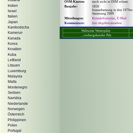
Indiana
OSM-Knoten:
noch nicht in OSM erfasst
Indien
Baujahr:
1826
Instandsetzung in den 1970e
Israel
Sanierung 2009
Italien
Mitteilungen:
Kontaktformular
,
E-Mail
Japan
Kommentare:
hier abgeben/ansehen
Kambodscha
Weltweite Wetterpilze
Kamerun
...vorhergehender Pilz
Kanada
Korea
Kroatien
Kuba
Lettland
Litauen
Luxemburg
Malaysia
Malta
Montenegro
Serbien
Namibia
Niederlande
Norwegen
Österreich
Philippinen
Polen
Portugal