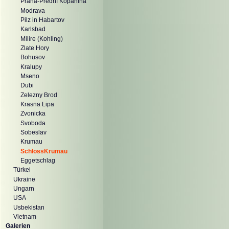
Praha-Prední Kopanina
Modrava
Pilz in Habartov
Karlsbad
Milire (Kohling)
Zlate Hory
Bohusov
Kralupy
Mseno
Dubi
Zelezny Brod
Krasna Lipa
Zvonicka
Svoboda
Sobeslav
Krumau
SchlossKrumau
Eggetschlag
Türkei
Ukraine
Ungarn
USA
Usbekistan
Vietnam
Galerien