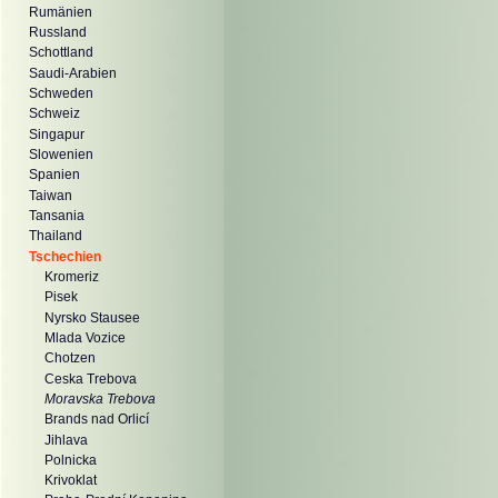
Rumänien
Russland
Schottland
Saudi-Arabien
Schweden
Schweiz
Singapur
Slowenien
Spanien
Taiwan
Tansania
Thailand
Tschechien
Kromeriz
Pisek
Nyrsko Stausee
Mlada Vozice
Chotzen
Ceska Trebova
Moravska Trebova
Brands nad Orlicí
Jihlava
Polnicka
Krivoklat