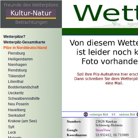
Wetterpilze?
Wetterpilz-Gesamtkarte
Pilze in Norddeutschland
Flensburg
Heiligendamm
Nienhagen
Rendsburg
Tökendorf
Lilienthal
Boddenlandschaft
Ueckeritz
Schwalbennisthilfe
Neu Poserin
Havelberg
1/1
vorheriges Bild
nächstes Bild
Sierksdorf
Krakow (am See)
Standort:
23626 Ratekau
Schleswig-Holstein
Sylt
Google
StreetView
Leck
Koordinaten:
53.932412, 10.732889