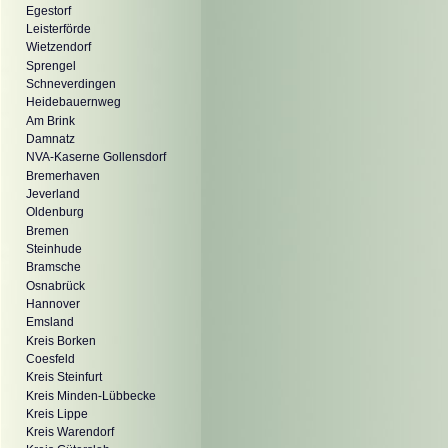
Egestorf
Leisterförde
Wietzendorf
Sprengel
Schneverdingen
Heidebauernweg
Am Brink
Damnatz
NVA-Kaserne Gollensdorf
Bremerhaven
Jeverland
Oldenburg
Bremen
Steinhude
Bramsche
Osnabrück
Hannover
Emsland
Kreis Borken
Coesfeld
Kreis Steinfurt
Kreis Minden-Lübbecke
Kreis Lippe
Kreis Warendorf