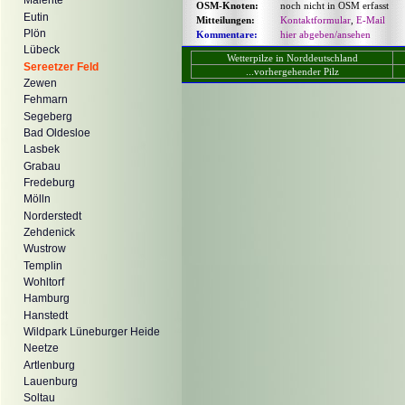
Malente
OSM-Knoten:
noch nicht in OSM erfasst
Eutin
Mitteilungen:
Kontaktformular
,
E-Mail
Plön
Kommentare:
hier abgeben/ansehen
Lübeck
Wetterpilze in Norddeutschland
Sereetzer Feld
...vorhergehender Pilz
Zewen
Fehmarn
Segeberg
Bad Oldesloe
Lasbek
Grabau
Fredeburg
Mölln
Norderstedt
Zehdenick
Wustrow
Templin
Wohltorf
Hamburg
Hanstedt
Wildpark Lüneburger Heide
Neetze
Artlenburg
Lauenburg
Soltau