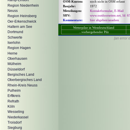
Kamp-Lintfort
OSM-Knoten:
noch nicht in OSM erfasst
Region Niederrhein
Baujahr:
1972
Neuss
Mitteilungen:
Kontaktformular
,
E-Mail
SHV:
www.outdoorseiten.net, Id: 6
Region Heinsberg
Kommentare:
hier abgeben/ansehen
Oer-Erkenschwick
Haltern am See
Wetterpilze in Westdeutschland
Dortmund
...vorhergehender Pilz
Schwerte
[an error 
Iserlohn
Region Hagen
Herne
Oberhausen
Mülheim
Düsseldorf
Bergisches Land
Oberbergisches Land
Rhein-Kreis Neuss
Pulheim
Erftkreis
Refrath
Köln
Wesseling
Niederkassel
Troisdorf
Siegburg