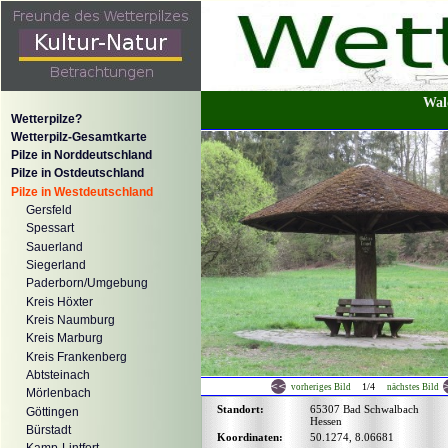
Wal
Wetterpilze?
Wetterpilz-Gesamtkarte
Pilze in Norddeutschland
Pilze in Ostdeutschland
Pilze in Westdeutschland
Gersfeld
Spessart
Sauerland
Siegerland
Paderborn/Umgebung
Kreis Höxter
Kreis Naumburg
Kreis Marburg
Kreis Frankenberg
Abtsteinach
1/4
vorheriges Bild
nächstes Bild
Mörlenbach
Standort:
65307 Bad Schwalbach
Göttingen
Hessen
Bürstadt
Koordinaten:
50.1274, 8.06681