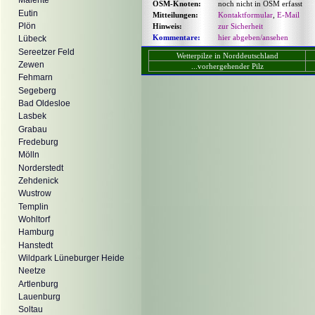
Malente
OSM-Knoten:
noch nicht in OSM erfasst
Eutin
Mitteilungen:
Kontaktformular
,
E-Mail
Plön
Hinweis:
zur Sicherheit
Kommentare:
hier abgeben/ansehen
Lübeck
Sereetzer Feld
Wetterpilze in Norddeutschland
Zewen
...vorhergehender Pilz
Fehmarn
Segeberg
Bad Oldesloe
Lasbek
Grabau
Fredeburg
Mölln
Norderstedt
Zehdenick
Wustrow
Templin
Wohltorf
Hamburg
Hanstedt
Wildpark Lüneburger Heide
Neetze
Artlenburg
Lauenburg
Soltau