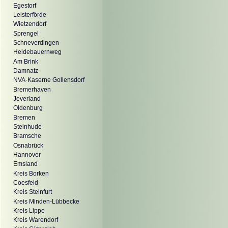
Egestorf
Leisterförde
Wietzendorf
Sprengel
Schneverdingen
Heidebauernweg
Am Brink
Damnatz
NVA-Kaserne Gollensdorf
Bremerhaven
Jeverland
Oldenburg
Bremen
Steinhude
Bramsche
Osnabrück
Hannover
Emsland
Kreis Borken
Coesfeld
Kreis Steinfurt
Kreis Minden-Lübbecke
Kreis Lippe
Kreis Warendorf