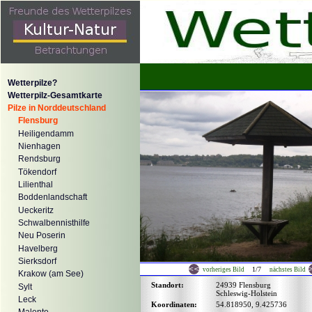
Wetterpilze?
Wetterpilz-Gesamtkarte
Pilze in Norddeutschland
Flensburg
Heiligendamm
Nienhagen
Rendsburg
Tökendorf
Lilienthal
Boddenlandschaft
Ueckeritz
Schwalbennisthilfe
Neu Poserin
Havelberg
Sierksdorf
1/7
vorheriges Bild
nächstes Bild
Krakow (am See)
Standort:
24939 Flensburg
Sylt
Schleswig-Holstein
Leck
Koordinaten:
54.818950, 9.425736