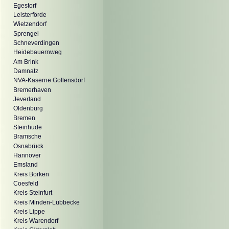
Egestorf
Leisterförde
Wietzendorf
Sprengel
Schneverdingen
Heidebauernweg
Am Brink
Damnatz
NVA-Kaserne Gollensdorf
Bremerhaven
Jeverland
Oldenburg
Bremen
Steinhude
Bramsche
Osnabrück
Hannover
Emsland
Kreis Borken
Coesfeld
Kreis Steinfurt
Kreis Minden-Lübbecke
Kreis Lippe
Kreis Warendorf