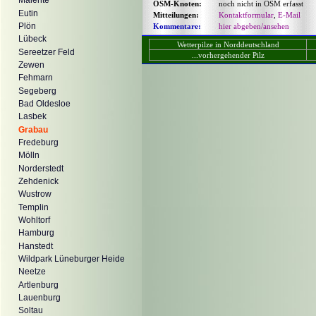
Malente
OSM-Knoten:
noch nicht in OSM erfasst
Eutin
Mitteilungen:
Kontaktformular
,
E-Mail
Plön
Kommentare:
hier abgeben/ansehen
Lübeck
Wetterpilze in Norddeutschland
Sereetzer Feld
...vorhergehender Pilz
Zewen
Fehmarn
Segeberg
Bad Oldesloe
Lasbek
Grabau
Fredeburg
Mölln
Norderstedt
Zehdenick
Wustrow
Templin
Wohltorf
Hamburg
Hanstedt
Wildpark Lüneburger Heide
Neetze
Artlenburg
Lauenburg
Soltau