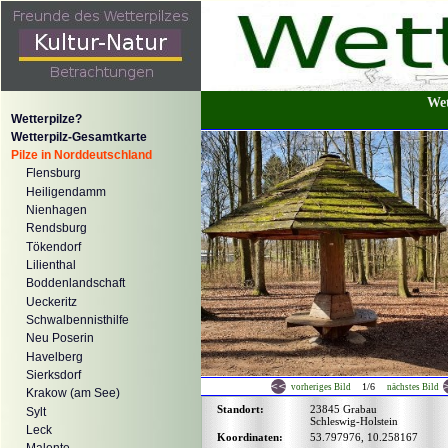
Wet
Wetterpilze?
Wetterpilz-Gesamtkarte
Pilze in Norddeutschland
Flensburg
Heiligendamm
Nienhagen
Rendsburg
Tökendorf
Lilienthal
Boddenlandschaft
Ueckeritz
Schwalbennisthilfe
Neu Poserin
Havelberg
Sierksdorf
1/6
vorheriges Bild
nächstes Bild
Krakow (am See)
Standort:
23845 Grabau
Sylt
Schleswig-Holstein
Leck
Koordinaten:
53.797976, 10.258167