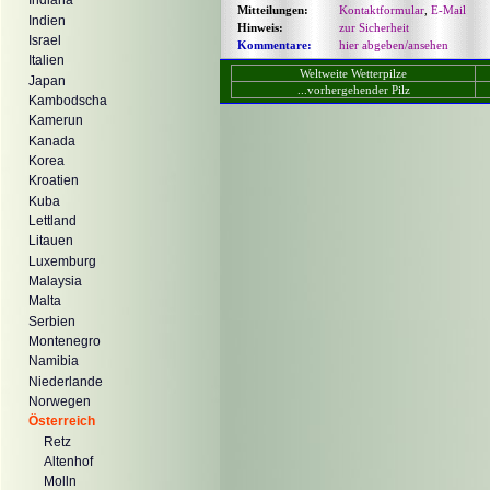
Indiana
Mitteilungen:
Kontaktformular
,
E-Mail
Indien
Hinweis:
zur Sicherheit
Israel
Kommentare:
hier abgeben/ansehen
Italien
Weltweite Wetterpilze
Japan
...vorhergehender Pilz
Kambodscha
Kamerun
Kanada
Korea
Kroatien
Kuba
Lettland
Litauen
Luxemburg
Malaysia
Malta
Serbien
Montenegro
Namibia
Niederlande
Norwegen
Österreich
Retz
Altenhof
Molln