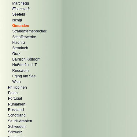
Marchegg
Eisenstadt
Seefeld
Ischgl
Gmunden
Straßenfernsprecher
Schafferwerke
Fladnitz
Semriach
Graz
Bairisch Kölldorf
Nußdorf o. d. T.
Rosswein
Eging am See
Wien
Philippinen
Polen
Portugal
Rumänien
Russland
Schottland
Saudi-Arabien
Schweden
Schweiz