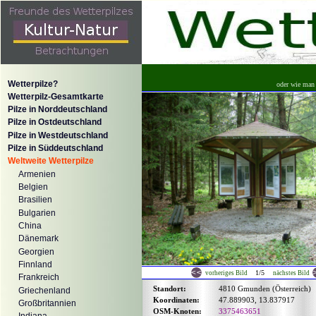
Wetterpilze?
oder wie man 
Wetterpilz-Gesamtkarte
Pilze in Norddeutschland
Pilze in Ostdeutschland
Pilze in Westdeutschland
Pilze in Süddeutschland
Weltweite Wetterpilze
Armenien
Belgien
Brasilien
Bulgarien
China
Dänemark
Georgien
Finnland
1/5
vorheriges Bild
nächstes Bild
Frankreich
Standort:
4810 Gmunden (Österreich)
Griechenland
Koordinaten:
47.889903, 13.837917
Großbritannien
OSM-Knoten:
3375463651