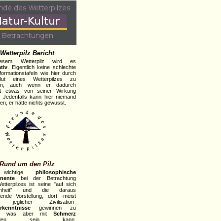
Wetterpilz Bericht
esem Wetterpilz wird es
tiv
. Eigentlich keine schlechte
nformationstafeln wie hier durch
ut eines Wetterpilzes zu
en, auch wenn er dadurch
cht etwas von seiner Wirkung
. Jedenfalls kann hier niemand
en, er hätte nichts gewusst.
Rund um den Pilz
 wichtige
philosophische
nente
bei der Betrachtung
etterpilzes ist seine "auf sich
enheit" und die daraus
erende Vorstellung, dort -meist
 jeglicher Zivilisation-
erkenntnisse
gewinnen zu
n; was aber mit
Schmerz
unden sein kann.