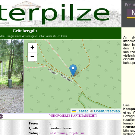
Grünbergpilz
den Hunger einer Wissensgesellschaft auch stillen kann
An di
informa
Idee, I
+
den H
schütz
−
viellei
einbüßt
behaupt
Eine
Kompo
Leaflet
|
©
OpenStreetMap
eines W
VERGRÖßERTE KARTENANSICHT!
Bezog
resulti
Fotos:
5
fernab
Selbst
Quelle:
Bernhard Rusam
könne
Voting:
Abstimmung
,
Ergebnisse
verb