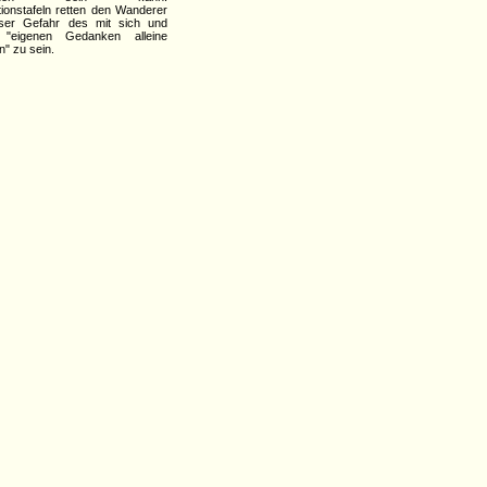
tionstafeln retten den Wanderer
eser Gefahr des mit sich und
 "eigenen Gedanken alleine
n" zu sein.