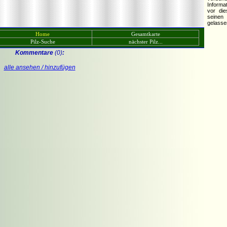
Informa
vor di
seinen
gelasse
Home
Gesamtkarte
Pilz-Suche
nächster Pilz...
Kommentare
(0)
:
alle ansehen / hinzufügen