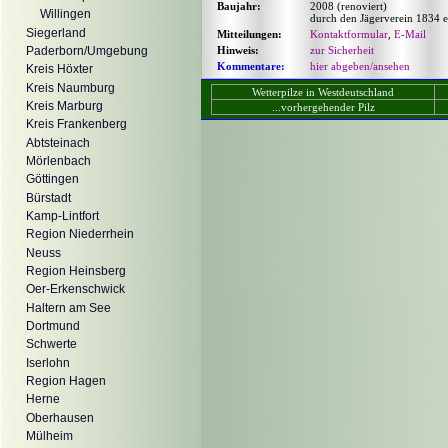
Baujahr:
2008 (renoviert)
Willingen
durch den Jägerverein 1834 
Siegerland
Mitteilungen:
Kontaktformular
,
E-Mail
Hinweis:
zur Sicherheit
Paderborn/Umgebung
Kommentare:
hier abgeben/ansehen
Kreis Höxter
Kreis Naumburg
Wetterpilze in Westdeutschland
Kreis Marburg
...vorhergehender Pilz
Kreis Frankenberg
Abtsteinach
Mörlenbach
Göttingen
Bürstadt
Kamp-Lintfort
Region Niederrhein
Neuss
Region Heinsberg
Oer-Erkenschwick
Haltern am See
Dortmund
Schwerte
Iserlohn
Region Hagen
Herne
Oberhausen
Mülheim