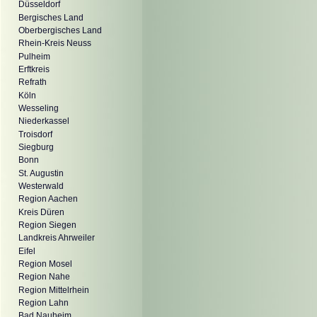
Düsseldorf
Bergisches Land
Oberbergisches Land
Rhein-Kreis Neuss
Pulheim
Erftkreis
Refrath
Köln
Wesseling
Niederkassel
Troisdorf
Siegburg
Bonn
St. Augustin
Westerwald
Region Aachen
Kreis Düren
Region Siegen
Landkreis Ahrweiler
Eifel
Region Mosel
Region Nahe
Region Mittelrhein
Region Lahn
Bad Nauheim