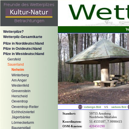
W
Wetterpilze?
Wetterpilz-Gesamtkarte
Pilze in Norddeutschland
Pilze in Ostdeutschland
Pilze in Westdeutschland
Gersfeld
Sauerland
Neheim
Winterberg
Am Anger
Westenfeld
Grevenstein
Herscheid
Oeventrop
Oeventrop-Reiter
1/5
vorheriges Bild
nächstes Bild
Eichholzviertel
Standort:
59755 Arnsberg
Nordrhein-Westfalen
Jägerbänke
Koordinaten:
51.4533187, 7.9998415
Lörmecketurm
OSM-Knoten:
420450290
Bausenpfad