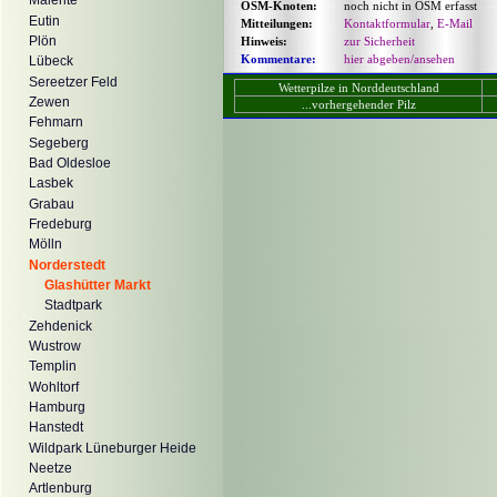
Malente
OSM-Knoten:
noch nicht in OSM erfasst
Eutin
Mitteilungen:
Kontaktformular
,
E-Mail
Plön
Hinweis:
zur Sicherheit
Kommentare:
hier abgeben/ansehen
Lübeck
Sereetzer Feld
Wetterpilze in Norddeutschland
Zewen
...vorhergehender Pilz
Fehmarn
Segeberg
Bad Oldesloe
Lasbek
Grabau
Fredeburg
Mölln
Norderstedt
Glashütter Markt
Stadtpark
Zehdenick
Wustrow
Templin
Wohltorf
Hamburg
Hanstedt
Wildpark Lüneburger Heide
Neetze
Artlenburg