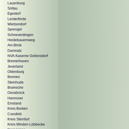
Lauenburg
Soltau
Egestorf
Leisterförde
Wietzendorf
Sprengel
Schneverdingen
Heidebauernweg
Am Brink
Damnatz
NVA-Kaserne Gollensdorf
Bremerhaven
Jeverland
Oldenburg
Bremen
Steinhude
Bramsche
Osnabrück
Hannover
Emsland
Kreis Borken
Coesfeld
Kreis Steinfurt
Kreis Minden-Lübbecke