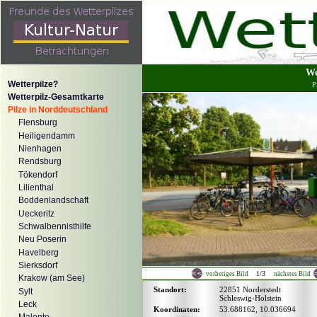
We
Wetterpilze?
P
Wetterpilz-Gesamtkarte
Pilze in Norddeutschland
Flensburg
Heiligendamm
Nienhagen
Rendsburg
Tökendorf
Lilienthal
Boddenlandschaft
Ueckeritz
Schwalbennisthilfe
Neu Poserin
Havelberg
Sierksdorf
1/3
vorheriges Bild
nächstes Bild
Krakow (am See)
Standort:
22851 Norderstedt
Sylt
Schleswig-Holstein
Leck
Koordinaten:
53.688162, 10.036694