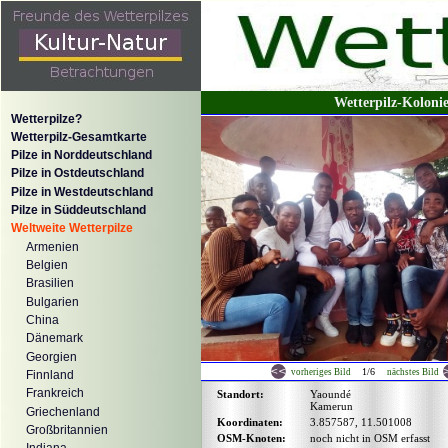
Wetterpilz-Koloni
Wetterpilze?
Wetterpilz-Gesamtkarte
Pilze in Norddeutschland
Pilze in Ostdeutschland
Pilze in Westdeutschland
Pilze in Süddeutschland
Weltweite Wetterpilze
Armenien
Belgien
Brasilien
Bulgarien
China
Dänemark
Georgien
1/6
vorheriges Bild
nächstes Bild
Finnland
Frankreich
Standort:
Yaoundé
Kamerun
Griechenland
Koordinaten:
3.857587, 11.501008
Großbritannien
OSM-Knoten:
noch nicht in OSM erfasst