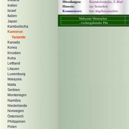
Indiana
Mitteilungen:
Kontaktformular
,
E-Mail
Indien
Hinweis:
zur Sicherheit
Israel
Kommentare:
hier abgeben/ansehen
Italien
Weltweite Wetterpilze
Japan
...vorhergehender Pilz
Kambodscha
Kamerun
Yaounde
Kanada
Korea
Kroatien
Kuba
Lettland
Litauen
Luxemburg
Malaysia
Malta
Serbien
Montenegro
Namibia
Niederlande
Norwegen
Österreich
Philippinen
Polen