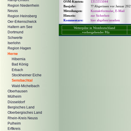
Kamp-Lintfort
OSM-Knoten:
1313355044
Region Niederrhein
Baujahr:
?? Abgerissen vor Januar 202
Neuss
Mitteilungen:
Kontaktformular
,
E-Mail
Hinweis:
zur Sicherheit
Region Heinsberg
Kommentare:
hier abgeben/ansehen
Oer-Erkenschwick
Haltern am See
Wetterpilze in Westdeutschland
Dortmund
...vorhergehender Pilz
Schwerte
Iserlohn
Region Hagen
Herne
Hibernia
Bad König
Erbach
Stockheimer Eiche
Sensbachtal
Wald-Michelbach
Oberhausen
Mülheim
Düsseldorf
Bergisches Land
Oberbergisches Land
Rhein-Kreis Neuss
Pulheim
Erftkreis