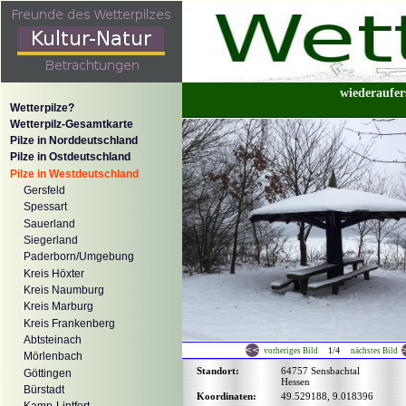
wiederaufer
Wetterpilze?
Wetterpilz-Gesamtkarte
Pilze in Norddeutschland
Pilze in Ostdeutschland
Pilze in Westdeutschland
Gersfeld
Spessart
Sauerland
Siegerland
Paderborn/Umgebung
Kreis Höxter
Kreis Naumburg
Kreis Marburg
Kreis Frankenberg
Abtsteinach
1/4
vorheriges Bild
nächstes Bild
Mörlenbach
Standort:
64757 Sensbachtal
Göttingen
Hessen
Bürstadt
Koordinaten:
49.529188, 9.018396