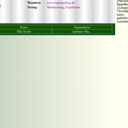
(Hesse
Wandern:
www.regioausflug.de
Begriff
5
Voting:
Abstimmung
,
Ergebnisse
(Zunge
"Schni
kann
gefüh
zuordne
Home
Gesamtkarte
Pilz-Suche
nächster Pilz...