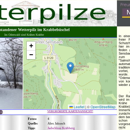
standener Wetterpilz im Krabbebüschel
Im Odenwald sind Krähen Krabbe
In eine
freier
Schutzh
+
hier i
finden
−
Sensba
zum U
"Salms
automat
tradit
vorbei
wurde.
"Odenwä
von ko
wieder z
Der Rab
wird i
Krähe
Leaflet
|
©
OpenStreetMap
Krabb
Immerh
VERGRÖßERTE KARTENANSICHT!
zunäch
dem ber
Fotos:
4
schon
Quelle:
Alex Jakusch
vorges
nicht
Tipp:
Jadschloss Krähberg