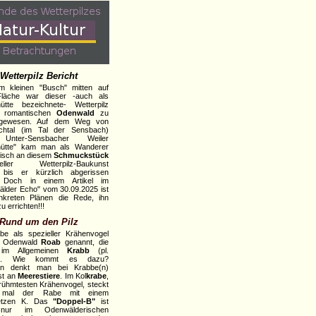
Wetterpilz Bericht
m kleinen "Busch" mitten auf
 Fläche war dieser -auch als
ütte bezeichnete- Wetterpilz
m romantischen
Odenwald
zu
 gewesen. Auf dem Weg von
chtal (im Tal der Sensbach)
nter-Sensbacher Weiler
hütte" kam man als Wanderer
isch an diesem
Schmuckstück
ioneller Wetterpilz-Baukunst
, bis er kürzlich abgerissen
 Doch in einem Artikel im
lder Echo" vom 30.09.2025 ist
nkreten Plänen die Rede, ihn
u errichten!!!
Rund um den Pilz
e als spezieller Krähenvogel
m Odenwald
Roab
genannt, die
 im Allgemeinen
Krabb
(pl.
e). Wie kommt es dazu?
in denkt man bei Krabbe(n)
st an
Meerestiere
. Im Kol
krabe
,
ühmtesten Krähenvogel, steckt
 mal der Rabe mit einem
etzen K. Das
"Doppel-B"
ist
 nur im Odenwälderischen