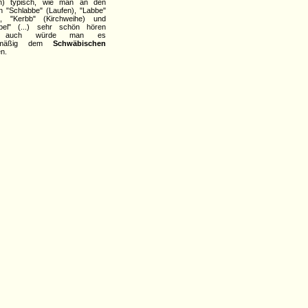
n) typisch, wie man an den
en "Schlabbe" (Laufen), "Labbe"
), "Kerbb" (Kirchweihe) und
bbel" (...) sehr schön hören
, auch würde man es
lsmäßig dem
Schwäbischen
n.