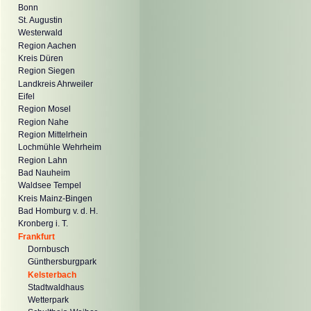
Bonn
St. Augustin
Westerwald
Region Aachen
Kreis Düren
Region Siegen
Landkreis Ahrweiler
Eifel
Region Mosel
Region Nahe
Region Mittelrhein
Lochmühle Wehrheim
Region Lahn
Bad Nauheim
Waldsee Tempel
Kreis Mainz-Bingen
Bad Homburg v. d. H.
Kronberg i. T.
Frankfurt
Dornbusch
Günthersburgpark
Kelsterbach
Stadtwaldhaus
Wetterpark