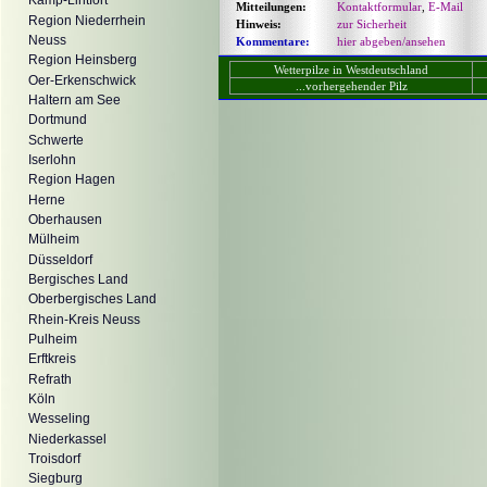
Kamp-Lintfort
Mitteilungen:
Kontaktformular
,
E-Mail
Region Niederrhein
Hinweis:
zur Sicherheit
Neuss
Kommentare:
hier abgeben/ansehen
Region Heinsberg
Wetterpilze in Westdeutschland
Oer-Erkenschwick
...vorhergehender Pilz
Haltern am See
Dortmund
Schwerte
Iserlohn
Region Hagen
Herne
Oberhausen
Mülheim
Düsseldorf
Bergisches Land
Oberbergisches Land
Rhein-Kreis Neuss
Pulheim
Erftkreis
Refrath
Köln
Wesseling
Niederkassel
Troisdorf
Siegburg