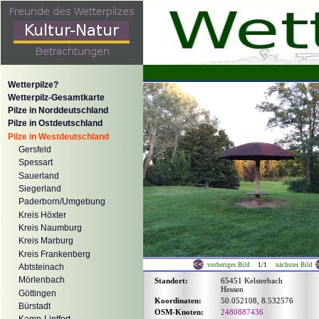
Wetterpilze?
Wetterpilz-Gesamtkarte
Pilze in Norddeutschland
Pilze in Ostdeutschland
Pilze in Westdeutschland
Gersfeld
Spessart
Sauerland
Siegerland
Paderborn/Umgebung
Kreis Höxter
Kreis Naumburg
Kreis Marburg
Kreis Frankenberg
1/1
vorheriges Bild
nächstes Bild
Abtsteinach
Mörlenbach
Standort:
65451 Kelsterbach
Hessen
Göttingen
Koordinaten:
50.052108, 8.532576
Bürstadt
OSM-Knoten:
2480887436