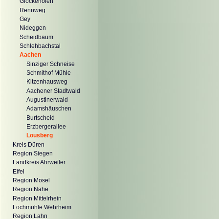
Glockenofen
Rennweg
Gey
Nideggen
Scheidbaum
Schlehbachstal
Aachen
Sinziger Schneise
Schmithof Mühle
Kitzenhausweg
Aachener Stadtwald
Augustinerwald
Adamshäuschen
Burtscheid
Erzbergerallee
Lousberg
Kreis Düren
Region Siegen
Landkreis Ahrweiler
Eifel
Region Mosel
Region Nahe
Region Mittelrhein
Lochmühle Wehrheim
Region Lahn