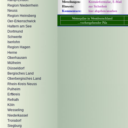
Kamp-Lintfort
Mitteilungen:
Kontaktformular
,
E-Mail
Region Niederrhein
Hinweis:
zur Sicherheit
Neuss
Kommentare:
hier abgeben/ansehen
Region Heinsberg
Wetterpilze in Westdeutschland
Oer-Erkenschwick
...vorhergehender Pilz
Haltern am See
Dortmund
Schwerte
Iserlohn
Region Hagen
Herne
Oberhausen
Mülheim
Düsseldorf
Bergisches Land
Oberbergisches Land
Rhein-Kreis Neuss
Pulheim
Erftkreis
Refrath
Köln
Wesseling
Niederkassel
Troisdorf
Siegburg