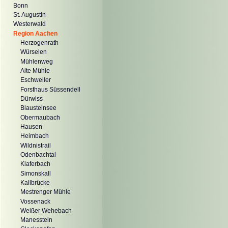
Bonn
St. Augustin
Westerwald
Region Aachen
Herzogenrath
Würselen
Mühlenweg
Alte Mühle
Eschweiler
Forsthaus Süssendell
Dürwiss
Blausteinsee
Obermaubach
Hausen
Heimbach
Wildnistrail
Odenbachtal
Klaferbach
Simonskall
Kallbrücke
Mestrenger Mühle
Vossenack
Weißer Wehebach
Manesstein