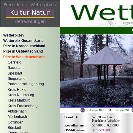
Wetterpilze?
Wetterpilz-Gesamtkarte
Pilze in Norddeutschland
Pilze in Ostdeutschland
Pilze in Westdeutschland
Gersfeld
Sauerland
Spessart
Siegerland
Paderborn/Umgebung
Kreis Höxter
Kreis Naumburg
Kreis Marburg
Kreis Frankenberg
1/1
vorheriges Bild
nächstes Bild
Abtsteinach
Mörlenbach
Standort:
52070 Aachen
Nordrhein-Westfalen
Göttingen
Koordinaten:
50.78888, 6.07983
Bürstadt
OSM-Knoten:
3835591789