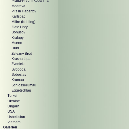
Praha-Prední Kopanina
Modrava
Pilz in Habartov
Karlsbad
Milire (Kohling)
Zlate Hory
Bohusov
Kralupy
Mseno
Dubi
Zelezny Brod
Krasna Lipa
Zvonicka
Svoboda
Sobeslav
Krumau
SchlossKrumau
Eggetschlag
Türkei
Ukraine
Ungarn
USA
Usbekistan
Vietnam
Galerien