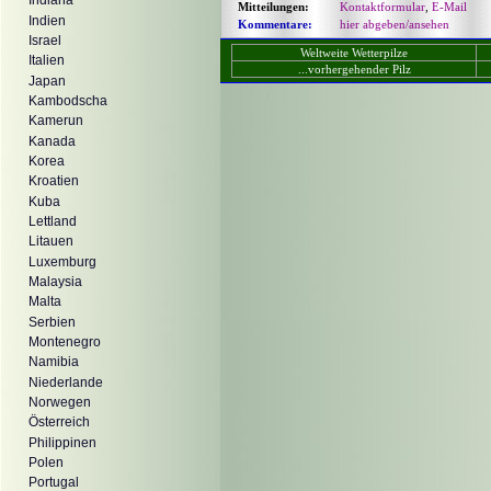
Indiana
Mitteilungen:
Kontaktformular
,
E-Mail
Indien
Kommentare:
hier abgeben/ansehen
Israel
Weltweite Wetterpilze
Italien
...vorhergehender Pilz
Japan
Kambodscha
Kamerun
Kanada
Korea
Kroatien
Kuba
Lettland
Litauen
Luxemburg
Malaysia
Malta
Serbien
Montenegro
Namibia
Niederlande
Norwegen
Österreich
Philippinen
Polen
Portugal