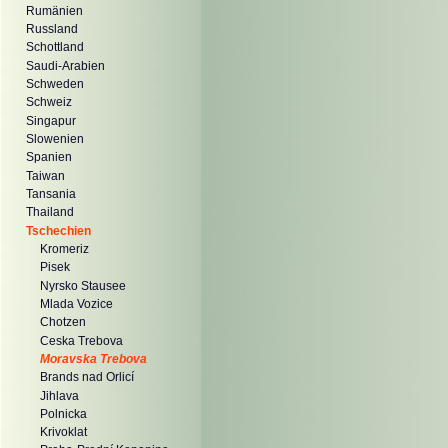
Rumänien
Russland
Schottland
Saudi-Arabien
Schweden
Schweiz
Singapur
Slowenien
Spanien
Taiwan
Tansania
Thailand
Tschechien
Kromeriz
Pisek
Nyrsko Stausee
Mlada Vozice
Chotzen
Ceska Trebova
Moravska Trebova
Brands nad Orlicí
Jihlava
Polnicka
Krivoklat