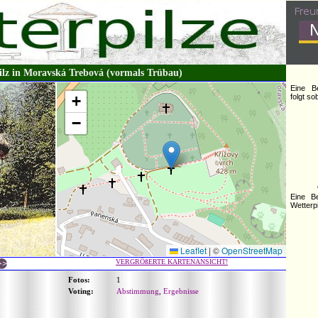
ilz in Moravská Trebová (vormals Trübau)
Eine B
+
folgt s
−
Eine B
Wetterpi
Leaflet
|
©
OpenStreetMap
VERGRÖßERTE KARTENANSICHT!
Fotos:
1
Voting:
Abstimmung
,
Ergebnisse