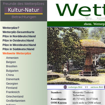
ehem. Wetterp
Wetterpilze?
Wetterpilz-Gesamtkarte
Pilze in Norddeutschland
Pilze in Ostdeutschland
Pilze in Westdeutschland
Pilze in Süddeutschland
Weltweite Wetterpilze
Armenien
Belgien
Brasilien
Bulgarien
China
Dänemark
Georgien
1/1
vorheriges Bild
nächstes Bild
Finnland
Frankreich
Standort:
Moravská Trebová
Tschechien
Griechenland
Koordinaten:
49.757433, 16.673346
Großbritannien
OSM-Knoten:
noch nicht in OSM erfasst