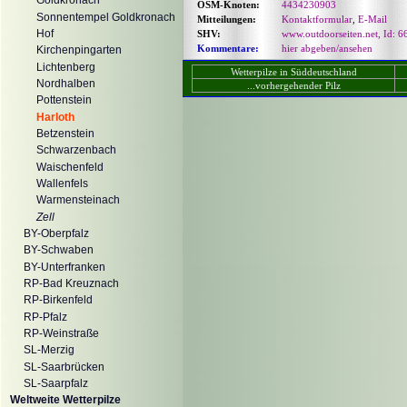
Goldkronach
OSM-Knoten:
4434230903
Sonnentempel Goldkronach
Mitteilungen:
Kontaktformular
,
E-Mail
Hof
SHV:
www.outdoorseiten.net, Id: 6
Kommentare:
hier abgeben/ansehen
Kirchenpingarten
Lichtenberg
Wetterpilze in Süddeutschland
Nordhalben
...vorhergehender Pilz
Pottenstein
Harloth
Betzenstein
Schwarzenbach
Waischenfeld
Wallenfels
Warmensteinach
Zell
BY-Oberpfalz
BY-Schwaben
BY-Unterfranken
RP-Bad Kreuznach
RP-Birkenfeld
RP-Pfalz
RP-Weinstraße
SL-Merzig
SL-Saarbrücken
SL-Saarpfalz
Weltweite Wetterpilze