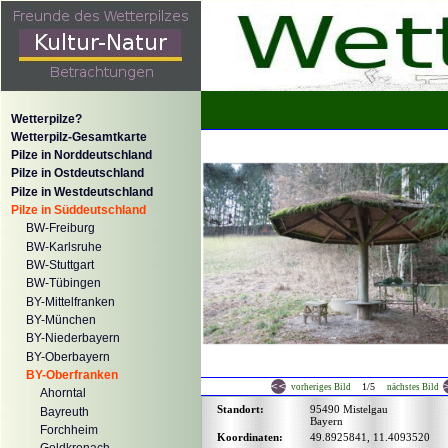
Wetterpilze?
Wetterpilz-Gesamtkarte
Pilze in Norddeutschland
Pilze in Ostdeutschland
Pilze in Westdeutschland
Pilze in Süddeutschland
BW-Freiburg
BW-Karlsruhe
BW-Stuttgart
BW-Tübingen
BY-Mittelfranken
BY-München
BY-Niederbayern
BY-Oberbayern
BY-Oberfranken
1/5
vorheriges Bild
nächstes Bild
Ahorntal
Standort:
95490 Mistelgau
Bayreuth
Bayern
Forchheim
Koordinaten:
49.8925841, 11.4093520