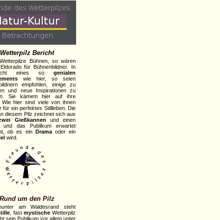
Wetterpilz Bericht
Wetterpilze Bühnen, so wären
 Eldorado für Bühnenbildner. In
racht eines so
genialen
ements
wie hier, so seien
ildnern empfohlen, einige zu
en und neue Inspirationen zu
n. Sie kämem hier auf ihre
 Wie hier sind viele von ihnen
r für ein perfektes Stillleben. Die
n diesem Pilz zeichnet sich aus
zwei Gießkannen
und einen
und das Publikum erwartet
nt, ob es ein
Drama
oder ein
el
wird.
Rund um den Pilz
inunter am Waldesrand steht
tille
, fast
mystische
Wetterpilz
ht sein Publikum vor allem unter