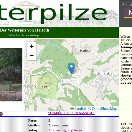
Der Wetterpilz von Harloth
Bühne frei für den Wetterpilz
Wären 
sie ein
Anbet
+
Arrang
Bühennb
−
besuch
sammel
Kosten.
Vorbilde
Szene a
durch
Hocker
gespan
Lustspi
Leaflet
|
©
OpenStreetMap
VERGRÖßERTE KARTENANSICHT!
Fotos:
5
Tief h
Quellen:
Andreas Lerner
dieser
s
Voting:
Abstimmung
,
Ergebnisse
und suc