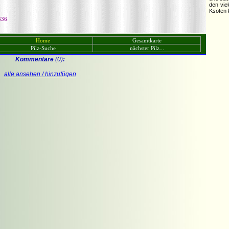
den vie
Ksoten
636
Home
Gesamtkarte
Pilz-Suche
nächster Pilz...
Kommentare
(0)
:
alle ansehen / hinzufügen