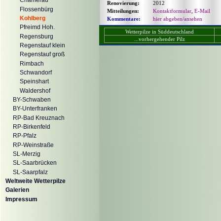
Chamerau
Renovierung:
2012
Flossenbürg
Mitteilungen:
Kontaktformular
,
E-Mail
Kohlberg
Kommentare:
hier abgeben/ansehen
Pfreimd Hoh.
Wetterpilze in Süddeutschland
Regensburg
...vorhergehender Pilz
Regenstauf klein
Regenstauf groß
Rimbach
Schwandorf
Speinshart
Waldershof
BY-Schwaben
BY-Unterfranken
RP-Bad Kreuznach
RP-Birkenfeld
RP-Pfalz
RP-Weinstraße
SL-Merzig
SL-Saarbrücken
SL-Saarpfalz
Weltweite Wetterpilze
Galerien
Impressum