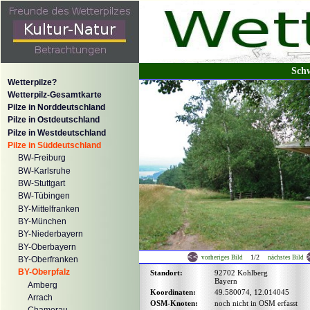
Schw
Wetterpilze?
Wetterpilz-Gesamtkarte
Pilze in Norddeutschland
Pilze in Ostdeutschland
Pilze in Westdeutschland
Pilze in Süddeutschland
BW-Freiburg
BW-Karlsruhe
BW-Stuttgart
BW-Tübingen
BY-Mittelfranken
BY-München
BY-Niederbayern
BY-Oberbayern
1/2
vorheriges Bild
nächstes Bild
BY-Oberfranken
BY-Oberpfalz
Standort:
92702 Kohlberg
Bayern
Amberg
Koordinaten:
49.580074, 12.014045
Arrach
OSM-Knoten:
noch nicht in OSM erfasst