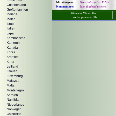
Frankreich
Mitteilungen:
Kontaktformular
,
E-Mail
Griechenland
Kommentare:
hier abgeben/ansehen
Großbritannien
Weltweite Wetterpilze
Indiana
...vorhergehender Pilz
Indien
Israel
Italien
Japan
Kambodscha
Kamerun
Kanada
Korea
Kroatien
Kuba
Lettland
Litauen
Luxemburg
Malaysia
Malta
Montenegro
Serbien
Namibia
Niederlande
Norwegen
Österreich