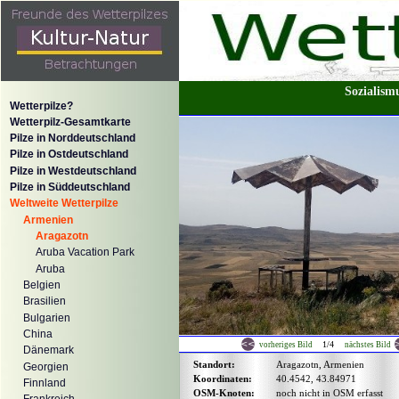
Sozialism
Wetterpilze?
Wetterpilz-Gesamtkarte
Pilze in Norddeutschland
Pilze in Ostdeutschland
Pilze in Westdeutschland
Pilze in Süddeutschland
Weltweite Wetterpilze
Armenien
Aragazotn
Aruba Vacation Park
Aruba
Belgien
Brasilien
Bulgarien
China
1/4
vorheriges Bild
nächstes Bild
Dänemark
Standort:
Aragazotn, Armenien
Georgien
Koordinaten:
40.4542, 43.84971
Finnland
OSM-Knoten:
noch nicht in OSM erfasst