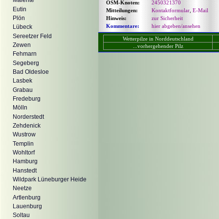
Malente
OSM-Knoten:
2450321370
Eutin
Mitteilungen:
Kontaktformular
,
E-Mail
Plön
Hinweis:
zur Sicherheit
Kommentare:
hier abgeben/ansehen
Lübeck
Sereetzer Feld
Wetterpilze in Norddeutschland
Zewen
...vorhergehender Pilz
Fehmarn
Segeberg
Bad Oldesloe
Lasbek
Grabau
Fredeburg
Mölln
Norderstedt
Zehdenick
Wustrow
Templin
Wohltorf
Hamburg
Hanstedt
Wildpark Lüneburger Heide
Neetze
Artlenburg
Lauenburg
Soltau