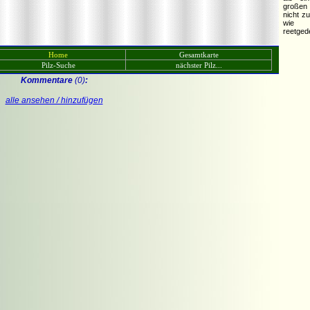
großen 
nicht z
wie 
reetged
Home
Gesamtkarte
Pilz-Suche
nächster Pilz...
Kommentare
(0)
:
alle ansehen / hinzufügen