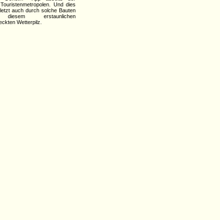
Touristenmetropolen. Und dies
uletzt auch durch solche Bauten
diesem erstaunlichen
eckten Wetterpilz.