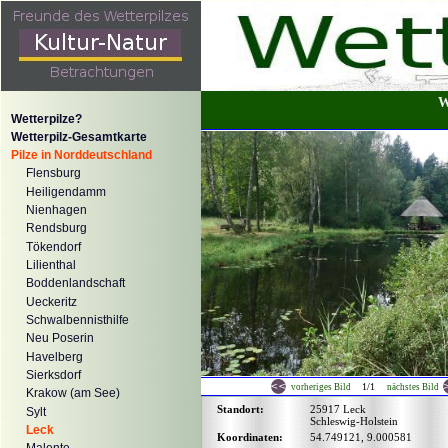
W
Wetterpilze?
Wetterpilz-Gesamtkarte
Pilze in Norddeutschland
Flensburg
Heiligendamm
Nienhagen
Rendsburg
Tökendorf
Lilienthal
Boddenlandschaft
Ueckeritz
Schwalbennisthilfe
Neu Poserin
Havelberg
Sierksdorf
1/1
vorheriges Bild
nächstes Bild
Krakow (am See)
Standort:
25917 Leck
Sylt
Schleswig-Holstein
Leck
Koordinaten:
54.749121, 9.000581