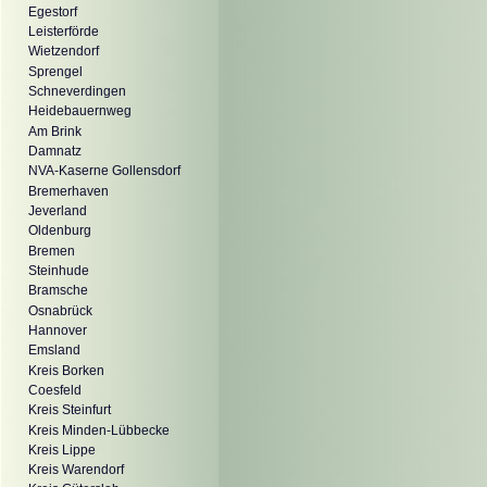
Egestorf
Leisterförde
Wietzendorf
Sprengel
Schneverdingen
Heidebauernweg
Am Brink
Damnatz
NVA-Kaserne Gollensdorf
Bremerhaven
Jeverland
Oldenburg
Bremen
Steinhude
Bramsche
Osnabrück
Hannover
Emsland
Kreis Borken
Coesfeld
Kreis Steinfurt
Kreis Minden-Lübbecke
Kreis Lippe
Kreis Warendorf