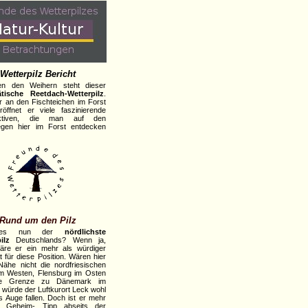
Wetterpilz Bericht
en den Weihern steht dieser
ätische Reetdach-Wetterpilz
.
r an den Fischteichen im Forst
öffnet er viele faszinierende
ektiven, die man auf den
gen hier im Forst entdecken
Rund um den Pilz
dies nun der
nördlichste
ilz
Deutschlands? Wenn ja,
äre er ein mehr als würdiger
t für diese Position. Wären hier
Nähe nicht die nordfriesischen
im Westen, Flensburg im Osten
ie Grenze zu Dänemark im
 würde der Luftkurort Leck wohl
s Auge fallen. Doch ist er mehr
n Geheim- Tipp abseits der