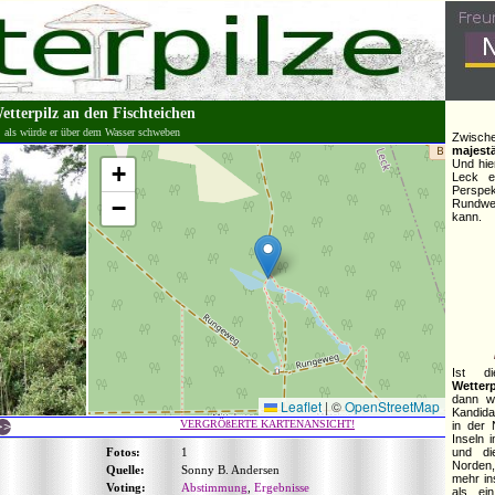
etterpilz an den Fischteichen
als würde er über dem Wasser schweben
Zwisch
majest
Und hie
+
Leck er
Persp
−
Rundwe
kann.
Ist 
Wetterp
dann w
Leaflet
|
©
OpenStreetMap
Kandida
VERGRÖßERTE KARTENANSICHT!
in der 
Inseln 
Fotos:
1
und d
Norden,
Quelle:
Sonny B. Andersen
mehr in
Voting:
Abstimmung
,
Ergebnisse
als ei