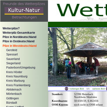
Wetterpilze?
Wetterpilz-Gesamtkarte
Pilze in Norddeutschland
Pilze in Ostdeutschland
Pilze in Westdeutschland
Gersfeld
Spessart
Sauerland
Siegerland
Paderborn/Umgebung
Kreis Höxter
Kreis Naumburg
Kreis Marburg
Kreis Frankenberg
1/1
vorheriges Bild
nächstes Bild
Abtsteinach
Mörlenbach
Standort:
52396 Heimbach
Nordrhein-Westfalen
Göttingen
Koordinaten:
50.658159, 6.462456
Bürstadt
OSM-Knoten:
noch nicht in OSM erfasst