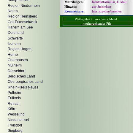
Kamp-Lintfort
Mitteilungen:
Kontaktformular
,
E-Mail
Region Niederrhein
Hinweis:
zur Sicherheit
Neuss
Kommentare:
hier abgeben/ansehen
Region Heinsberg
Wetterpilze in Westdeutschland
Oer-Erkenschwick
...vorhergehender Pilz
Haltern am See
Dortmund
Schwerte
Iserlohn
Region Hagen
Herne
Oberhausen
Mülheim
Düsseldorf
Bergisches Land
Oberbergisches Land
Rhein-Kreis Neuss
Pulheim
Erftkreis
Refrath
Köln
Wesseling
Niederkassel
Troisdorf
Siegburg