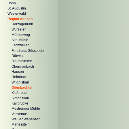
Bonn
St. Augustin
Westerwald
Region Aachen
Herzogenrath
Würselen
Mühlenweg
Alte Mühle
Eschweiler
Forsthaus Süssendell
Dürwiss
Blausteinsee
Obermaubach
Hausen
Heimbach
Wildnistrail
Odenbachtal
Klaferbach
Simonskall
Kallbrücke
Mestrenger Mühle
Vossenack
Weißer Wehebach
Manesstein