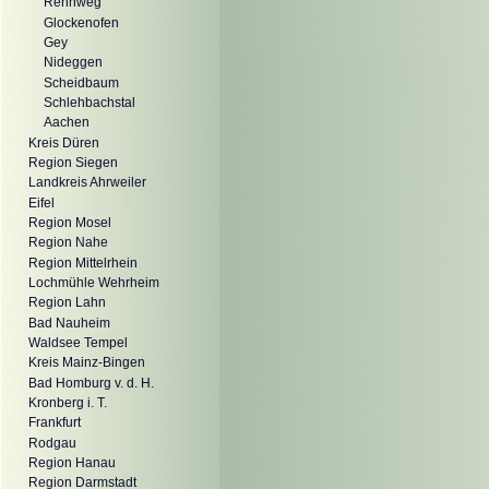
Rennweg
Glockenofen
Gey
Nideggen
Scheidbaum
Schlehbachstal
Aachen
Kreis Düren
Region Siegen
Landkreis Ahrweiler
Eifel
Region Mosel
Region Nahe
Region Mittelrhein
Lochmühle Wehrheim
Region Lahn
Bad Nauheim
Waldsee Tempel
Kreis Mainz-Bingen
Bad Homburg v. d. H.
Kronberg i. T.
Frankfurt
Rodgau
Region Hanau
Region Darmstadt