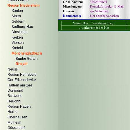
Kamp-Lintfort
OSM-Knoten:
3402320831
Region Niederrhein
Mitteilungen:
Kontaktformular
,
E-Mail
Xanten
Hinweis:
zur Sicherheit
Kommentare:
hier abgeben/ansehen
Alpen
Geldern
Wetterpilze in Westdeutschland
Bedburg-Hau
...vorhergehender Pilz
Dinslaken
Kerken
Viersen
Krefeld
Mönchengladbach
Bunter Garten
Rheydt
Neuss
Region Heinsberg
Oer-Erkenschwick
Haltern am See
Dortmund
Schwerte
Iserlohn
Region Hagen
Herne
Oberhausen
Mülheim
Düsseldorf