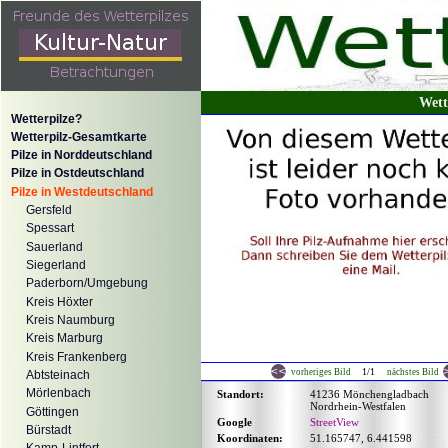
Wett
Wetterpilze?
Wetterpilz-Gesamtkarte
Pilze in Norddeutschland
Pilze in Ostdeutschland
Pilze in Westdeutschland
Gersfeld
Spessart
Sauerland
Siegerland
Paderborn/Umgebung
Kreis Höxter
Kreis Naumburg
Kreis Marburg
Kreis Frankenberg
1/1
vorheriges Bild
nächstes Bild
Abtsteinach
Mörlenbach
Standort:
41236 Mönchengladbach
Nordrhein-Westfalen
Göttingen
Google
StreetView
Bürstadt
Koordinaten:
51.165747, 6.441598