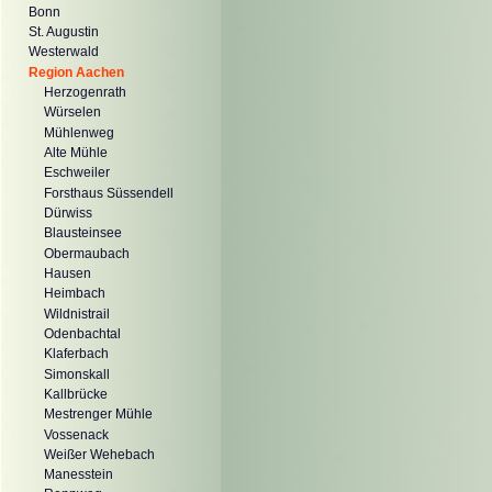
Bonn
St. Augustin
Westerwald
Region Aachen
Herzogenrath
Würselen
Mühlenweg
Alte Mühle
Eschweiler
Forsthaus Süssendell
Dürwiss
Blausteinsee
Obermaubach
Hausen
Heimbach
Wildnistrail
Odenbachtal
Klaferbach
Simonskall
Kallbrücke
Mestrenger Mühle
Vossenack
Weißer Wehebach
Manesstein