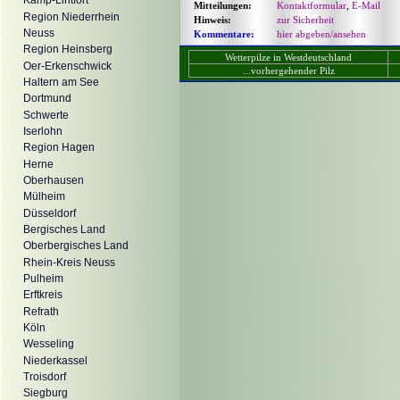
Kamp-Lintfort
Mitteilungen:
Kontaktformular
,
E-Mail
Region Niederrhein
Hinweis:
zur Sicherheit
Neuss
Kommentare:
hier abgeben/ansehen
Region Heinsberg
Wetterpilze in Westdeutschland
Oer-Erkenschwick
...vorhergehender Pilz
Haltern am See
Dortmund
Schwerte
Iserlohn
Region Hagen
Herne
Oberhausen
Mülheim
Düsseldorf
Bergisches Land
Oberbergisches Land
Rhein-Kreis Neuss
Pulheim
Erftkreis
Refrath
Köln
Wesseling
Niederkassel
Troisdorf
Siegburg