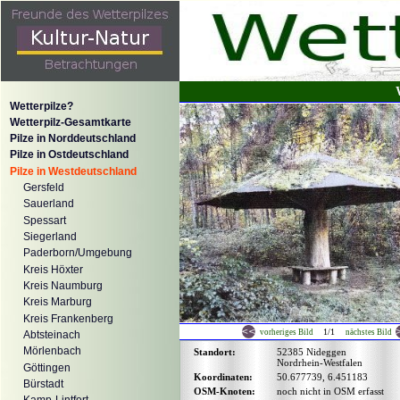
Wetterpilze?
Wetterpilz-Gesamtkarte
Pilze in Norddeutschland
Pilze in Ostdeutschland
Pilze in Westdeutschland
Gersfeld
Sauerland
Spessart
Siegerland
Paderborn/Umgebung
Kreis Höxter
Kreis Naumburg
Kreis Marburg
Kreis Frankenberg
1/1
vorheriges Bild
nächstes Bild
Abtsteinach
Mörlenbach
Standort:
52385 Nideggen
Nordrhein-Westfalen
Göttingen
Koordinaten:
50.677739, 6.451183
Bürstadt
OSM-Knoten:
noch nicht in OSM erfasst