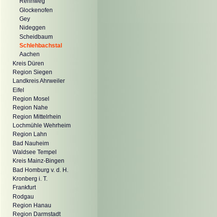
Rennweg
Glockenofen
Gey
Nideggen
Scheidbaum
Schlehbachstal
Aachen
Kreis Düren
Region Siegen
Landkreis Ahrweiler
Eifel
Region Mosel
Region Nahe
Region Mittelrhein
Lochmühle Wehrheim
Region Lahn
Bad Nauheim
Waldsee Tempel
Kreis Mainz-Bingen
Bad Homburg v. d. H.
Kronberg i. T.
Frankfurt
Rodgau
Region Hanau
Region Darmstadt