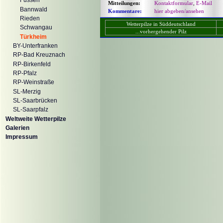
Füssen
Mitteilungen:
Kontaktformular
,
E-Mail
Bannwald
Kommentare:
hier abgeben/ansehen
Rieden
Wetterpilze in Süddeutschland
Schwangau
...vorhergehender Pilz
Türkheim
BY-Unterfranken
RP-Bad Kreuznach
RP-Birkenfeld
RP-Pfalz
RP-Weinstraße
SL-Merzig
SL-Saarbrücken
SL-Saarpfalz
Weltweite Wetterpilze
Galerien
Impressum