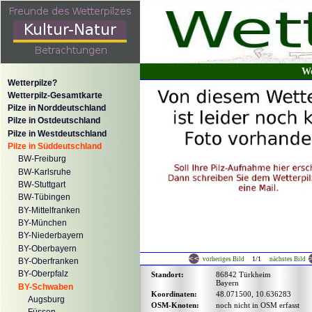
We
Wetterpilze?
Wetterpilz-Gesamtkarte
Pilze in Norddeutschland
Pilze in Ostdeutschland
Pilze in Westdeutschland
Pilze in Süddeutschland
BW-Freiburg
BW-Karlsruhe
BW-Stuttgart
BW-Tübingen
BY-Mittelfranken
BY-München
BY-Niederbayern
BY-Oberbayern
1/1
vorheriges Bild
nächstes Bild
BY-Oberfranken
BY-Oberpfalz
Standort:
86842 Türkheim
Bayern
BY-Schwaben
Koordinaten:
48.071500, 10.636283
Augsburg
OSM-Knoten:
noch nicht in OSM erfasst