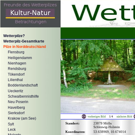
Wetterpilze?
Wetterpilz-Gesamtkarte
Pilze in Norddeutschland
Flensburg
Heiligendamm
Nienhagen
Rendsburg
Tökendorf
Lilienthal
Boddenlandschaft
Ueckeritz
Schwalbennisthilfe
Neu Poserin
Havelberg
Sierksdorf
1/4
vorheriges Bild
nächstes Bild
Krakow (am See)
Standort:
23879 Mölln
Sylt
Schleswig-Holstein
Leck
Koordinaten:
53.638969, 10.674014