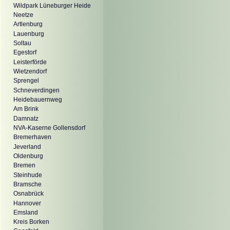
Wildpark Lüneburger Heide
Neetze
Artlenburg
Lauenburg
Soltau
Egestorf
Leisterförde
Wietzendorf
Sprengel
Schneverdingen
Heidebauernweg
Am Brink
Damnatz
NVA-Kaserne Gollensdorf
Bremerhaven
Jeverland
Oldenburg
Bremen
Steinhude
Bramsche
Osnabrück
Hannover
Emsland
Kreis Borken