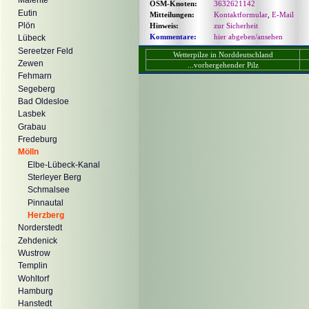
Malente
OSM-Knoten:
3632621142
Eutin
Mitteilungen:
Kontaktformular
,
E-Mail
Plön
Hinweis:
zur Sicherheit
Kommentare:
hier abgeben/ansehen
Lübeck
Sereetzer Feld
Wetterpilze in Norddeutschland
Zewen
...vorhergehender Pilz
Fehmarn
Segeberg
Bad Oldesloe
Lasbek
Grabau
Fredeburg
Mölln
Elbe-Lübeck-Kanal
Sterleyer Berg
Schmalsee
Pinnautal
Herzberg
Norderstedt
Zehdenick
Wustrow
Templin
Wohltorf
Hamburg
Hanstedt