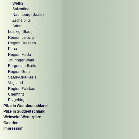
Wettin
Salzmünde
Naumburg (Saale)
Zscheiplitz
Artern
Leipzig (Stadt)
Region Leipzig
Region Dresden
Pirna
Region Fulda
Thüringer Wald
Burgenlandkreis
Region Gera
Saale-Orla-Kreis
Vogtland
Region Zwickau
Chemnitz
Erzgebirge
Pilze in Westdeutschland
Pilze in Süddeutschland
Weltweite Wetterpilze
Galerien
Impressum