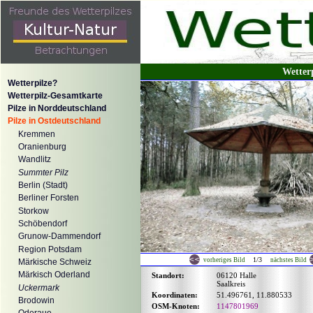
Wetterp
Wetterpilze?
Wetterpilz-Gesamtkarte
Pilze in Norddeutschland
Pilze in Ostdeutschland
Kremmen
Oranienburg
Wandlitz
Summter Pilz
Berlin (Stadt)
Berliner Forsten
Storkow
Schöbendorf
Grunow-Dammendorf
Region Potsdam
1/3
vorheriges Bild
nächstes Bild
Märkische Schweiz
Märkisch Oderland
Standort:
06120 Halle
Saalkreis
Uckermark
Koordinaten:
51.496761, 11.880533
Brodowin
OSM-Knoten:
1147801969