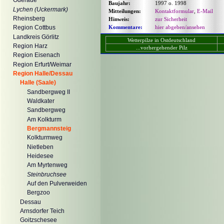
Oderaue
Baujahr:
1997 o. 1998
Lychen (Uckermark)
Mitteilungen:
Kontaktformular
,
E-Mail
Rheinsberg
Hinweis:
zur Sicherheit
Kommentare:
hier abgeben/ansehen
Region Cottbus
Landkreis Görlitz
Wetterpilze in Ostdeutschland
Region Harz
...vorhergehender Pilz
Region Eisenach
Region Erfurt/Weimar
Region Halle/Dessau
Halle (Saale)
Sandbergweg II
Waldkater
Sandbergweg
Am Kolkturm
Bergmannsteig
Kolkturmweg
Nietleben
Heidesee
Am Myrtenweg
Steinbruchsee
Auf den Pulverweiden
Bergzoo
Dessau
Arnsdorfer Teich
Goitzschesee