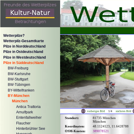
Wetterpilze?
Wetterpilz-Gesamtkarte
Pilze in Norddeutschland
Pilze in Ostdeutschland
Pilze in Westdeutschland
Pilze in Süddeutschland
BW-Freiburg
BW-Karlsruhe
BW-Stuttgart
BW-Tübingen
BY-Mittelfranken
BY-München
München
Antica Trattoria
1/4
vorheriges Bild
nächstes Bild
Arnulfpark
Entenfallweiher
Standort:
81735 München
München
Flaucher
Koordinaten:
48.1124123, 11.6428788
Hinterbrühler See
OSM-Knoten:
389078521