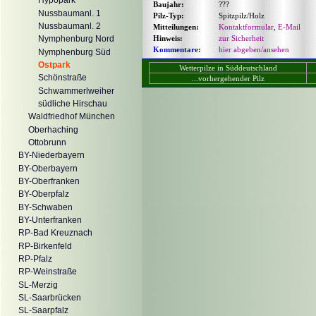
Hypopark
Baujahr:
???
Nussbaumanl. 1
Pilz-Typ:
Spitzpilz/Holz
Nussbaumanl. 2
Mitteilungen:
Kontaktformular
,
E-Mail
Hinweis:
zur Sicherheit
Nymphenburg Nord
Kommentare:
hier abgeben/ansehen
Nymphenburg Süd
Ostpark
Wetterpilze in Süddeutschland
Schönstraße
...vorhergehender Pilz
Schwammerlweiher
südliche Hirschau
Waldfriedhof München
Oberhaching
Ottobrunn
BY-Niederbayern
BY-Oberbayern
BY-Oberfranken
BY-Oberpfalz
BY-Schwaben
BY-Unterfranken
RP-Bad Kreuznach
RP-Birkenfeld
RP-Pfalz
RP-Weinstraße
SL-Merzig
SL-Saarbrücken
SL-Saarpfalz