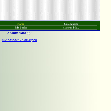
Home
Gesamtkarte
Pilz-Suche
nächster Pilz...
Kommentare
(0)
:
alle ansehen / hinzufügen