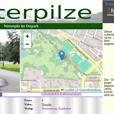
Wetterpilz im Ostpark
Dieser
+
schlich
nichts 
Aber 
−
begeist
Der Ost
junge
begann
Jahre. 
Leaflet
|
©
OpenStreetMap
konnte 
VERGRÖßERTE KARTENANSICHT!
wirkt a
Fotos:
4
Video:
Youtube
Voting:
Abstimmung
,
Ergebnisse