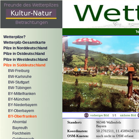
W
Wetterpilze?
Wetterpilz-Gesamtkarte
Pilze in Norddeutschland
Pilze in Ostdeutschland
Pilze in Westdeutschland
Pilze in Süddeutschland
BW-Freiburg
BW-Karlsruhe
BW-Stuttgart
BW-Tübingen
BY-Mittelfranken
BY-München
BY-Niederbayern
BY-Oberbayern
1/1
vorheriges Bild
nächstes Bild
BY-Oberfranken
Ahorntal
Standort:
96346 Wallenfels
Bayern
Bayreuth
Koordinaten:
50.2702511, 11.4589434711
Forchheim
OSM-Knoten:
noch nicht in OSM erfasst