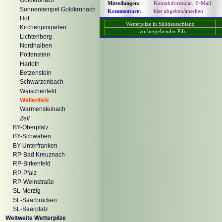
Goldkronach
Mitteilungen:
Kontaktformular
,
E-Mail
Sonnentempel Goldkronach
Kommentare:
hier abgeben/ansehen
Hof
Wetterpilze in Süddeutschland
Kirchenpingarten
...vorhergehender Pilz
Lichtenberg
Nordhalben
Pottenstein
Harloth
Betzenstein
Schwarzenbach
Waischenfeld
Wallenfels
Warmensteinach
Zell
BY-Oberpfalz
BY-Schwaben
BY-Unterfranken
RP-Bad Kreuznach
RP-Birkenfeld
RP-Pfalz
RP-Weinstraße
SL-Merzig
SL-Saarbrücken
SL-Saarpfalz
Weltweite Wetterpilze