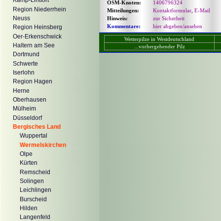
Kamp-Lintfort
OSM-Knoten:
1406796324
Region Niederrhein
Mitteilungen:
Kontaktformular
,
E-Mail
Neuss
Hinweis:
zur Sicherheit
Kommentare:
hier abgeben/ansehen
Region Heinsberg
Oer-Erkenschwick
Wetterpilze in Westdeutschland
Haltern am See
...vorhergehender Pilz
Dortmund
Schwerte
Iserlohn
Region Hagen
Herne
Oberhausen
Mülheim
Düsseldorf
Bergisches Land
Wuppertal
Wermelskirchen
Olpe
Kürten
Remscheid
Solingen
Leichlingen
Burscheid
Hilden
Langenfeld