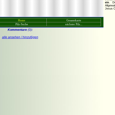
ein
. D
Allgewa
Jesus C
Home
Gesamtkarte
Pilz-Suche
nächster Pilz...
Kommentare
(0)
:
alle ansehen / hinzufügen