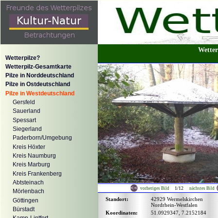
Wetter
Wetterpilze?
Wetterpilz-Gesamtkarte
Pilze in Norddeutschland
Pilze in Ostdeutschland
Pilze in Westdeutschland
Gersfeld
Sauerland
Spessart
Siegerland
Paderborn/Umgebung
Kreis Höxter
Kreis Naumburg
Kreis Marburg
Kreis Frankenberg
Abtsteinach
1/12
vorheriges Bild
nächstes Bild
Mörlenbach
Standort:
42929 Wermelskirchen
Göttingen
Nordrhein-Westfalen
Bürstadt
Koordinaten:
51.0929347, 7.2152184