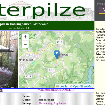
pilz in Dabringhausen-Grunewald
ein prophetischer Pilz
Auffälli
gepfle
Fluss
+
Name
Dort si
−
Insbes
dadurc
ein Wor
der
Akt
falsch
sind di
sie unte
Leaflet
|
©
OpenStreetMap
VERGRÖßERTE KARTENANSICHT!
An sei
Fotos:
12
Namen d
errette
Quelle:
Berndt Krüger
preise
Voting:
Abstimmung
,
Ergebnisse
Jesus