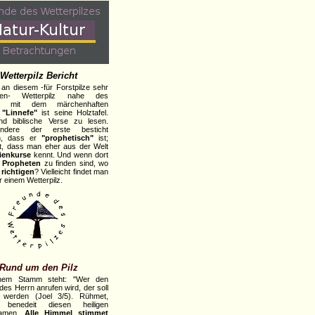
Wetterpilz Bericht
g an diesem -für Forstpilze sehr
gten- Wetterpilz nahe des
es mit dem märchenhaften
n
"Linnefe"
ist seine Holztafel.
nd biblische Verse zu lesen.
ondere der erste besticht
h, dass er
"prophetisch"
ist;
t, dass man eher aus der Welt
ienkurse
kennt. Und wenn dort
e Propheten
zu finden sind, wo
e
richtigen
? Vielleicht findet man
r einem Wetterpilz.
Rund um den Pilz
nem Stamm steht: "Wer den
es Herrn anrufen wird, der soll
t werden (Joel 3/5). Rühmet,
t benedeit diesen heiligen
namen.
Alle Himmel stimmet