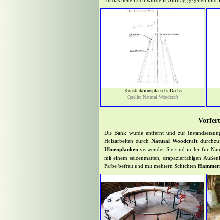
für das neue Dach wurde in Auftrag gegeben und
Konstruktionsplan des Dachs
Quelle: Natural Woodcraft
Vorfer
Die Bank wurde entfernt und zur Instandsetzun
Holzarbeiten durch
Natural Woodcraft
durchzuf
Ulmenplanken
verwendet. Sie sind in der für Na
mit einem seidenmatten, strapazierfähigen Außen
Farbe befreit und mit mehrern Schichten
Hammeri