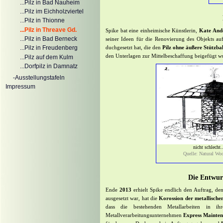
...Pilz in Bad Nauheim
...Pilz im Eichholzviertel
...Pilz in Thionne
...Pilz in Threave Gd.
Spike bat eine einheimische Künstlerin,
Kate And
...Pilz in Bad Berneck
seiner Ideen für die Renovierung des Objekts auf
duchgesetzt hat, die den
Pilz ohne äußere Stützba
...Pilz in Freudenberg
den Unterlagen zur Mittelbeschaffung beigefügt w
...Pilz auf dem Kulm
...Dorfpilz in Damnatz
-Ausstellungstafeln
Impressum
nicht schlecht.
Quelle: Natural Woo
Die Entwur
Ende
2013
erhielt Spike endlich den Auftrag, den
ausgesetzt war, hat die
Korossion der metallischen
dass die bestehenden Metallarbeiten in 
Metallverarbeitungsunternehmen
Express Mainte