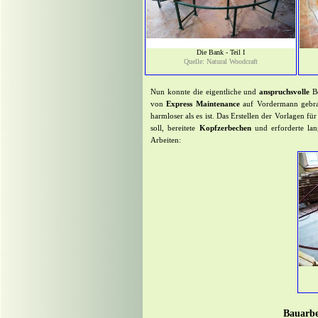
Die Bank - Teil I
Quelle: Natural Woodcraft
Nun konnte die eigentliche und
anspruchsvolle
Be
von
Express Maintenance
auf Vordermann gebra
harmloser als es ist. Das Erstellen der Vorlagen f
soll, bereitete
Kopfzerbechen
und erforderte lan
Arbeiten:
Bauarbei