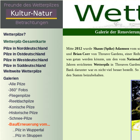
Galerie der Renovierun
Wetterpilze?
Wetterpilz-Gesamtkarte
Pilze in Norddeutschland
Mitte
2012
wurde
Shaun (Spike) Adamson
vom sc
und
Brian Corr
von Threave Gardens, einer Reih
Pilze in Ostdeutschland
was getan werden könnte, um den vom
National
Pilze in Westdeutschland
Jahren errichteten
Wetterpilz
in Threaves Gardens
Pilze in Süddeutschland
Bank darunter war es nicht viel besser bestellt. S
Weltweite Wetterpilze
den Stamm beizubehalten.
Galerien
-Alle Pilze
-360° Fotos
-Fliegenpilze
-Reetdachpilze
-Konische Pilze
-Historische Pilze
-Schnee-Pilze
-Bau/Erneuerung vom...
...Pilz in Wuppertal
...Pilz in Struppen