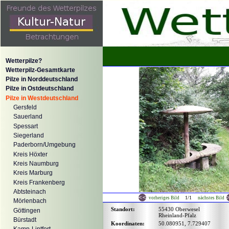
Wetterpilze?
Wetterpilz-Gesamtkarte
Pilze in Norddeutschland
Pilze in Ostdeutschland
Pilze in Westdeutschland
Gersfeld
Sauerland
Spessart
Siegerland
Paderborn/Umgebung
Kreis Höxter
Kreis Naumburg
Kreis Marburg
Kreis Frankenberg
Abtsteinach
1/1
vorheriges Bild
nächstes Bild
Mörlenbach
Standort:
55430 Oberwesel
Göttingen
Rheinland-Pfalz
Bürstadt
Koordinaten:
50.080951, 7.729407