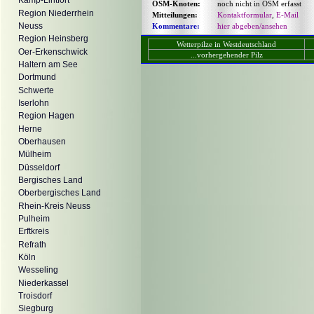
Kamp-Lintfort
OSM-Knoten:
noch nicht in OSM erfasst
Region Niederrhein
Mitteilungen:
Kontaktformular
,
E-Mail
Neuss
Kommentare:
hier abgeben/ansehen
Region Heinsberg
Wetterpilze in Westdeutschland
Oer-Erkenschwick
...vorhergehender Pilz
Haltern am See
Dortmund
Schwerte
Iserlohn
Region Hagen
Herne
Oberhausen
Mülheim
Düsseldorf
Bergisches Land
Oberbergisches Land
Rhein-Kreis Neuss
Pulheim
Erftkreis
Refrath
Köln
Wesseling
Niederkassel
Troisdorf
Siegburg